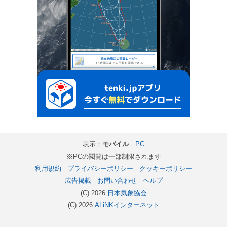
表示：
モバイル
｜
PC
※PCの閲覧は一部制限されます
利用規約
-
プライバシーポリシー
-
クッキーポリシー
広告掲載
-
お問い合わせ
-
ヘルプ
(C) 2026
日本気象協会
(C) 2026
ALiNKインターネット