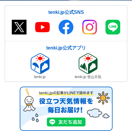
tenki.jp公式SNS
tenki.jp公式アプリ
tenki.jp
tenki.jp 登山天気