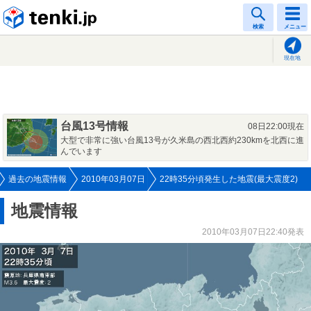
tenki.jp
検索
メニュー
現在地
台風13号情報
08日22:00現在
大型で非常に強い台風13号が久米島の西北西約230kmを北西に進
んでいます
過去の地震情報
2010年03月07日
22時35分頃発生した地震(最大震度2)
地震情報
2010年03月07日22:40発表