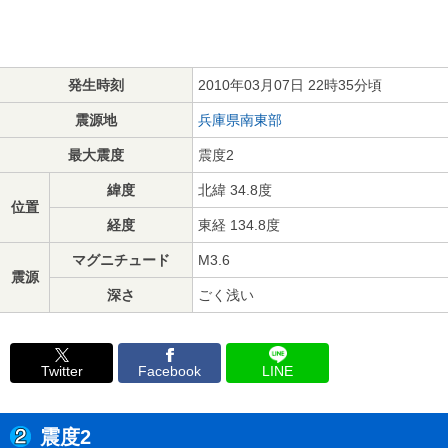
発生時刻
2010年03月07日 22時35分頃
震源地
兵庫県南東部
最大震度
震度2
緯度
北緯 34.8度
位置
経度
東経 134.8度
マグニチュード
M3.6
震源
深さ
ごく浅い
Twitter
Facebook
LINE
震度2