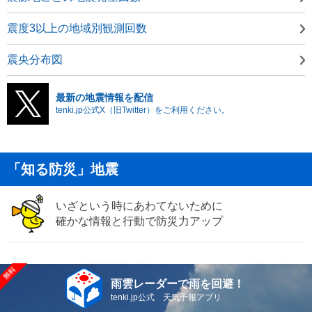
震度3以上の地域別観測回数
震央分布図
最新の地震情報を配信
tenki.jp公式X（旧Twitter）をご利用ください。
「知る防災」地震
いざという時にあわてないために
確かな情報と行動で防災力アップ
雨雲レーダーで雨を回避！
tenki.jp公式 天気予報アプリ