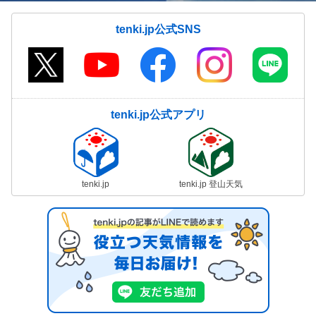
tenki.jp公式SNS
tenki.jp公式アプリ
tenki.jp
tenki.jp 登山天気