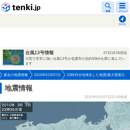
tenki.jp
検索
メニュー
現在地
台風13号情報
07日18:00現在
大型で非常に強い台風13号が名護市の北約50kmを西に進んでい
ます
過去の地震情報
2010年03月07日
22時35分頃発生した地震(最大震度2)
地震情報
2010年03月07日22:40発表