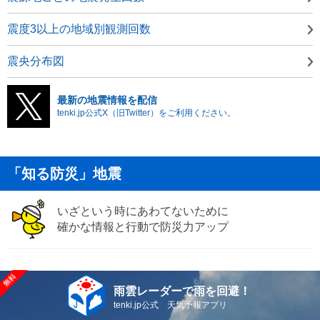
震度3以上の地域別観測回数
震央分布図
最新の地震情報を配信
tenki.jp公式X（旧Twitter）をご利用ください。
「知る防災」地震
いざという時にあわてないために
確かな情報と行動で防災力アップ
雨雲レーダーで雨を回避！
tenki.jp公式 天気予報アプリ