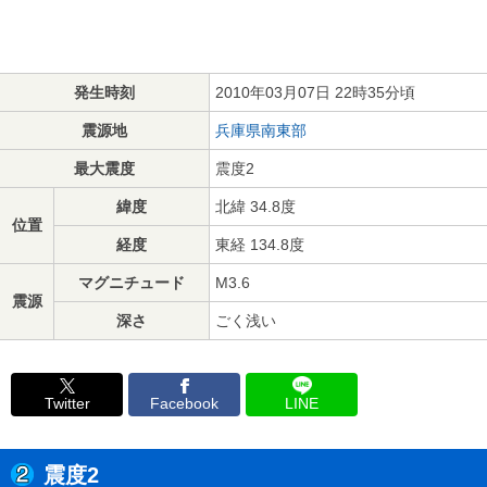
発生時刻
2010年03月07日 22時35分頃
震源地
兵庫県南東部
最大震度
震度2
緯度
北緯 34.8度
位置
経度
東経 134.8度
マグニチュード
M3.6
震源
深さ
ごく浅い
Twitter
Facebook
LINE
震度2