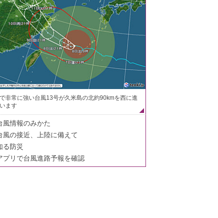
で非常に強い台風13号が久米島の北約90kmを西に進
います
台風情報のみかた
台風の接近、上陸に備えて
知る防災
アプリで台風進路予報を確認