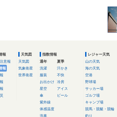
情報
天気図
指数情報
レジャー天気
注意報
天気図
通年
夏季
山の天気
情報
気象衛星
洗濯
汗かき
海の天気
報
世界衛星
服装
不快
空港
報
お出かけ
冷房
野球場
報
星空
アイス
サッカー場
災
傘
ビール
ゴルフ場
紫外線
キャンプ場
体感温度
競馬・競艇・競輪
洗車
釣り