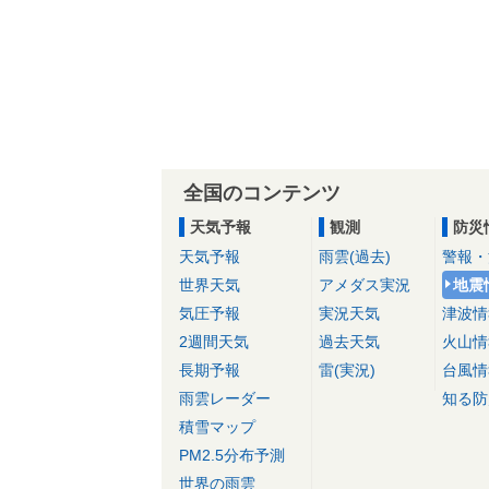
全国のコンテンツ
天気予報
観測
防災
天気予報
雨雲(過去)
警報・
世界天気
アメダス実況
地震
気圧予報
実況天気
津波情
2週間天気
過去天気
火山情
長期予報
雷(実況)
台風情
雨雲レーダー
知る防
積雪マップ
PM2.5分布予測
世界の雨雲