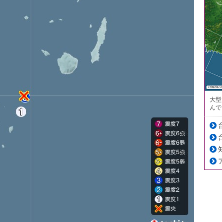
大型
んで