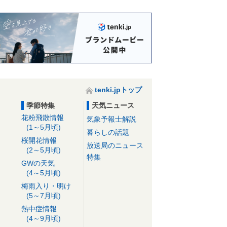
tenki.jpトップ
季節特集
天気ニュース
花粉飛散情報
気象予報士解説
(1～5月頃)
暮らしの話題
桜開花情報
放送局のニュース
(2～5月頃)
特集
GWの天気
(4～5月頃)
梅雨入り・明け
(5～7月頃)
熱中症情報
(4～9月頃)