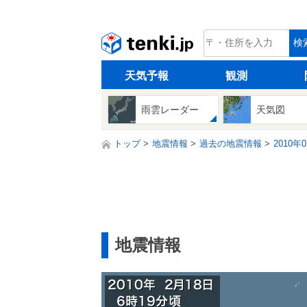
tenki.jp
検
天気予報
観測
雨雲レーダー
天気図
トップ
地震情報
過去の地震情報
2010年
地震情報