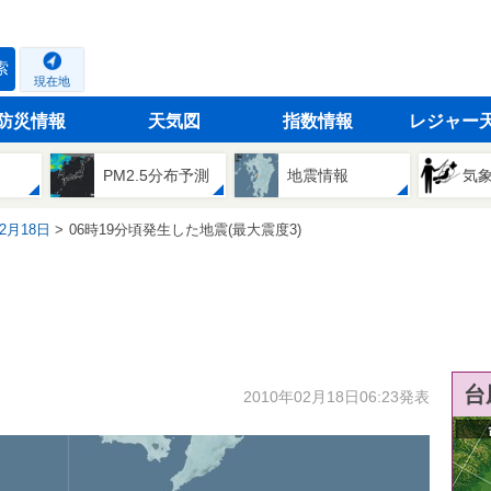
索
現在地
防災情報
天気図
指数情報
レジャー
PM2.5分布予測
地震情報
気
02月18日
06時19分頃発生した地震(最大震度3)
台
2010年02月18日06:23発表