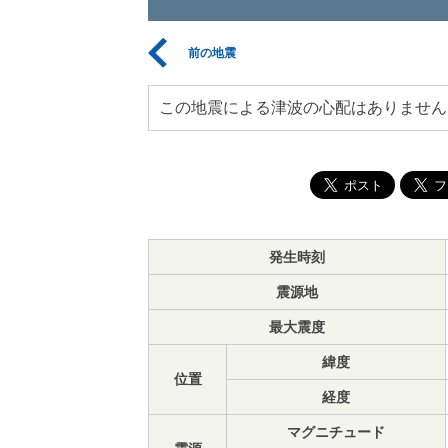
前の地震
この地震による津波の心配はありません
発生時刻
震源地
最大震度
緯度
位置
経度
マグニチュード