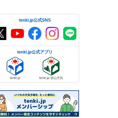
tenki.jp公式SNS
tenki.jp公式アプリ
tenki.jp
tenki.jp 登山天気