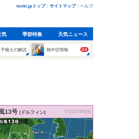
tenki.jpトップ
｜
サイトマップ
｜
ヘルプ
天気
季節特集
天気ニュース
象予報士の解説
熱中症情報
注目
風13号
(ドルフィン)
07日23:00現在