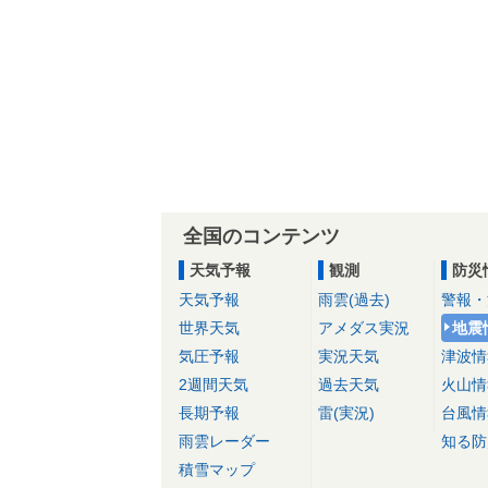
全国のコンテンツ
天気予報
観測
防災
天気予報
雨雲(過去)
警報・
世界天気
アメダス実況
地震
気圧予報
実況天気
津波情
2週間天気
過去天気
火山情
長期予報
雷(実況)
台風情
雨雲レーダー
知る防
積雪マップ