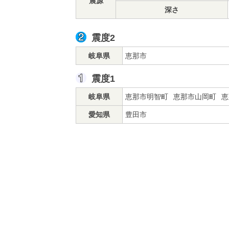
震源
深さ
震度2
岐阜県
恵那市
震度1
岐阜県
恵那市明智町
恵那市山岡町
恵
愛知県
豊田市