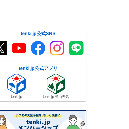
tenki.jp公式SNS
tenki.jp公式アプリ
tenki.jp
tenki.jp 登山天気