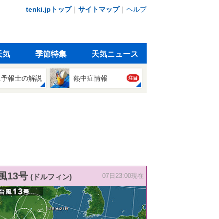
tenki.jpトップ
｜
サイトマップ
｜
ヘルプ
天気
季節特集
天気ニュース
象予報士の解説
熱中症情報
注目
風13号
(ドルフィン)
07日23:00現在