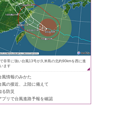
で非常に強い台風13号が久米島の北約90kmを西に進
います
台風情報のみかた
台風の接近、上陸に備えて
知る防災
アプリで台風進路予報を確認