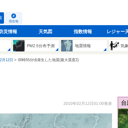
索
現在地
防災情報
天気図
指数情報
レジャー
PM2.5分布予測
地震情報
気
02月12日
00時55分頃発生した地震(最大震度2)
台
2010年02月12日01:00発表