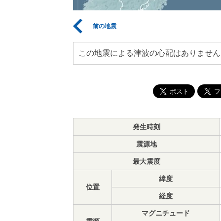
前の地震
この地震による津波の心配はありません
発生時刻
震源地
最大震度
緯度
位置
経度
マグニチュード