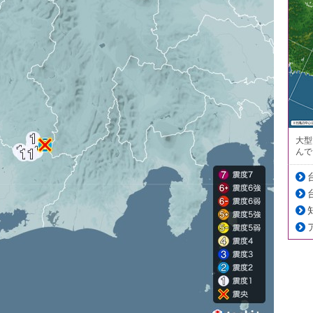
大型
んで