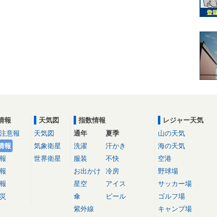
情報
天気図
指数情報
レジャー天気
注意報
天気図
通年
夏季
山の天気
情報
気象衛星
洗濯
汗かき
海の天気
報
世界衛星
服装
不快
空港
報
お出かけ
冷房
野球場
報
星空
アイス
サッカー場
災
傘
ビール
ゴルフ場
紫外線
キャンプ場