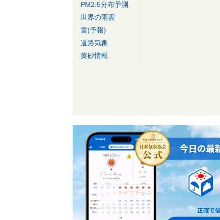
PM2.5分布予測
世界の雨雲
雷(予報)
道路気象
黄砂情報