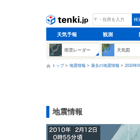
tenki.jp
検
天気予報
観測
雨雲レーダー
天気図
トップ
地震情報
過去の地震情報
2010年
地震情報