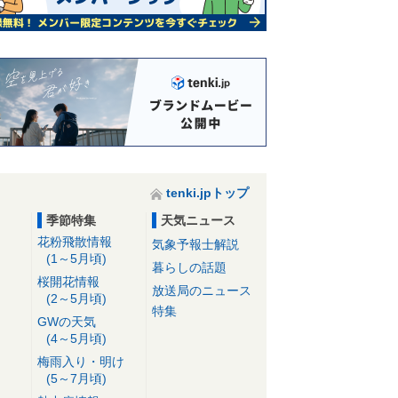
tenki.jpトップ
季節特集
天気ニュース
花粉飛散情報
気象予報士解説
(1～5月頃)
暮らしの話題
桜開花情報
放送局のニュース
(2～5月頃)
特集
GWの天気
(4～5月頃)
梅雨入り・明け
(5～7月頃)