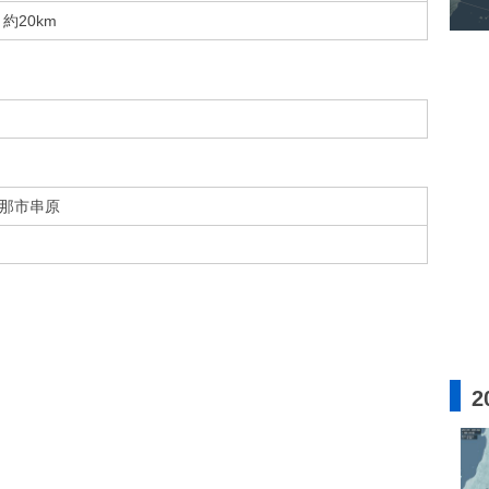
約20km
那市串原
2