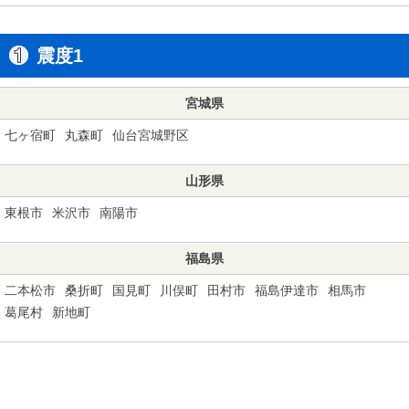
震度1
宮城県
七ヶ宿町
丸森町
仙台宮城野区
山形県
東根市
米沢市
南陽市
福島県
二本松市
桑折町
国見町
川俣町
田村市
福島伊達市
相馬市
葛尾村
新地町