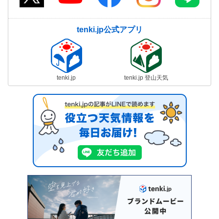
tenki.jp公式アプリ
tenki.jp
tenki.jp 登山天気