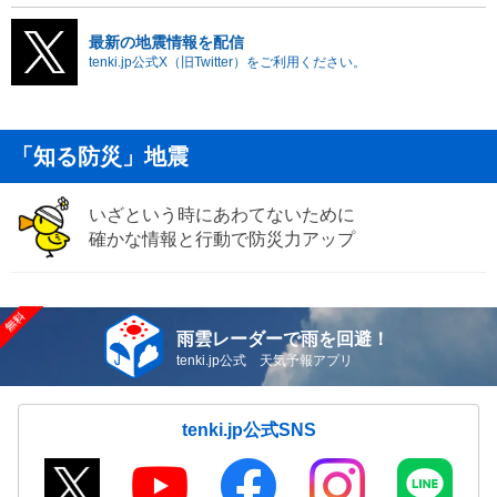
最新の地震情報を配信
tenki.jp公式X（旧Twitter）をご利用ください。
「知る防災」地震
いざという時にあわてないために
確かな情報と行動で防災力アップ
雨雲レーダーで雨を回避！
tenki.jp公式 天気予報アプリ
tenki.jp公式SNS