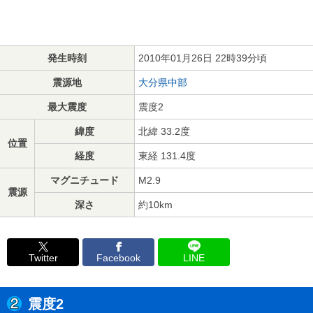
発生時刻
2010年01月26日 22時39分頃
震源地
大分県中部
最大震度
震度2
緯度
北緯 33.2度
位置
経度
東経 131.4度
マグニチュード
M2.9
震源
深さ
約10km
Twitter
Facebook
LINE
震度2