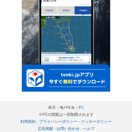
表示：
モバイル
｜
PC
※PCの閲覧は一部制限されます
利用規約
-
プライバシーポリシー
-
クッキーポリシー
広告掲載
-
お問い合わせ
-
ヘルプ