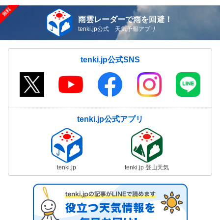
雨雲レーダーで雨を回避！
tenki.jp公式 天気予報アプリ
tenki.jp公式SNS
tenki.jp公式アプリ
tenki.jp
tenki.jp 登山天気