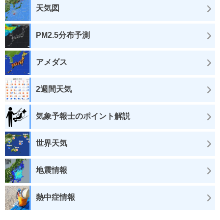
天気図
PM2.5分布予測
アメダス
2週間天気
気象予報士のポイント解説
世界天気
地震情報
熱中症情報