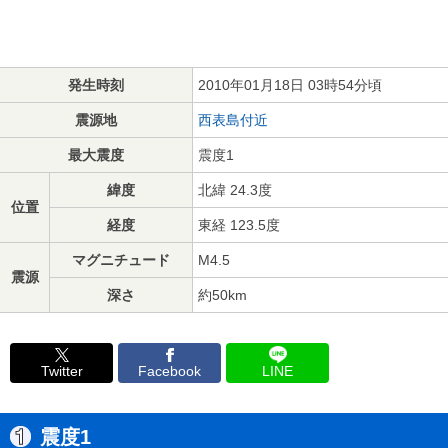
発生時刻
2010年01月18日 03時54分頃
震源地
西表島付近
最大震度
震度1
緯度
北緯 24.3度
位置
経度
東経 123.5度
マグニチュード
M4.5
震源
深さ
約50km
Twitter
Facebook
LINE
震度1