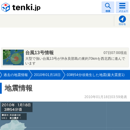
tenki.jp
検索
メニュー
現在地
台風13号情報
07日07:00現在
大型で強い台風13号が沖永良部島の東約70kmを西北西に進んで
います
過去の地震情報
2010年01月18日
03時54分頃発生した地震(最大震度1)
地震情報
2010年01月18日03:59発表