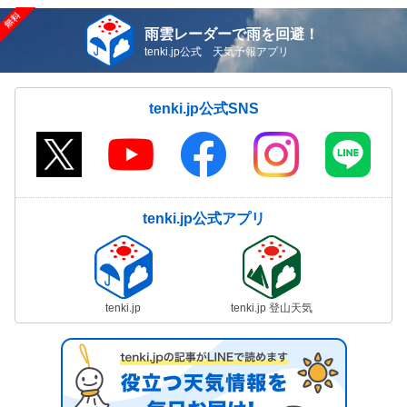
雨雲レーダーで雨を回避！
tenki.jp公式 天気予報アプリ
tenki.jp公式SNS
tenki.jp公式アプリ
tenki.jp
tenki.jp 登山天気