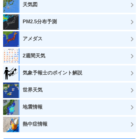
天気図
PM2.5分布予測
アメダス
2週間天気
気象予報士のポイント解説
世界天気
地震情報
熱中症情報