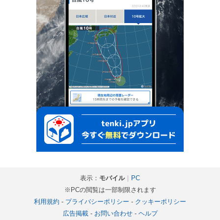
表示：
モバイル
｜
PC
※PCの閲覧は一部制限されます
利用規約
-
プライバシーポリシー
-
クッキーポリシー
広告掲載
-
お問い合わせ
-
ヘルプ