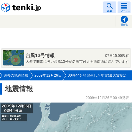
tenki.jp
検索
メニュー
現在地
台風13号情報
07日15:00現在
大型で非常に強い台風13号が名護市付近を西南西に進んでいます
過去の地震情報
2009年12月26日
00時44分頃発生した地震(最大震度1)
地震情報
2009年12月26日00:49発表