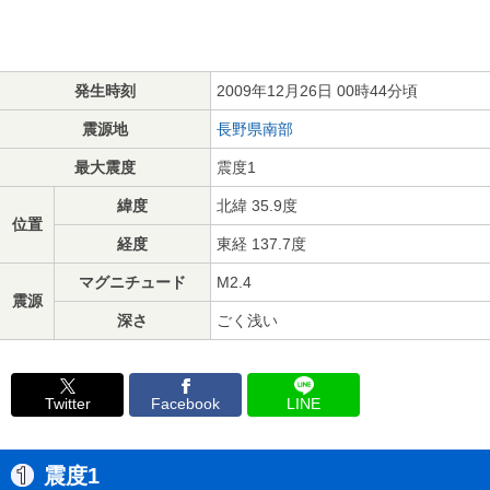
発生時刻
2009年12月26日 00時44分頃
震源地
長野県南部
最大震度
震度1
緯度
北緯 35.9度
位置
経度
東経 137.7度
マグニチュード
M2.4
震源
深さ
ごく浅い
Twitter
Facebook
LINE
震度1