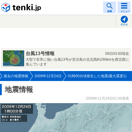
tenki.jp
検索
メニュー
現在地
台風13号情報
09日03:00現在
大型で非常に強い台風13号が宮古島の北北西約290kmを西北西に
進んでいます
過去の地震情報
2009年12月24日
01時00分頃発生した地震(最大震度1)
地震情報
2009年12月24日01:05発表