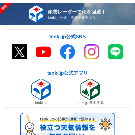
雨雲レーダーで雨を回避！
tenki.jp公式 天気予報アプリ
tenki.jp公式SNS
tenki.jp公式アプリ
tenki.jp
tenki.jp 登山天気