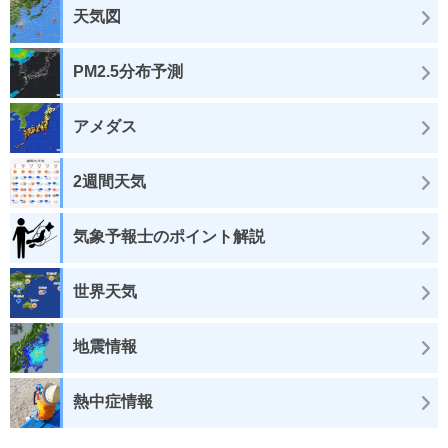
天気図
PM2.5分布予測
アメダス
2週間天気
気象予報士のポイント解説
世界天気
地震情報
熱中症情報