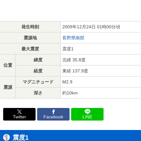
発生時刻
2009年12月24日 01時00分頃
震源地
長野県南部
最大震度
震度1
緯度
北緯 35.8度
位置
経度
東経 137.9度
マグニチュード
M2.9
震源
深さ
約10km
Twitter
Facebook
LINE
震度1