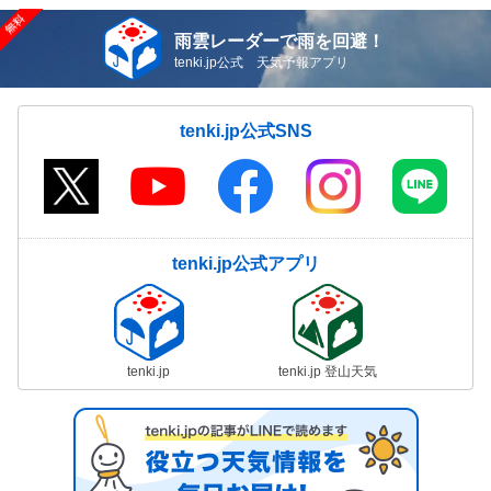
雨雲レーダーで雨を回避！
tenki.jp公式 天気予報アプリ
tenki.jp公式SNS
tenki.jp公式アプリ
tenki.jp
tenki.jp 登山天気