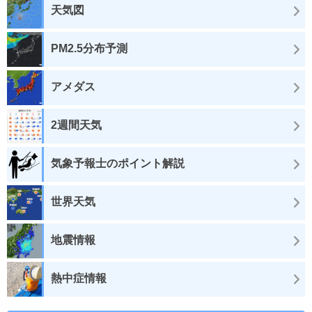
天気図
PM2.5分布予測
アメダス
2週間天気
気象予報士のポイント解説
世界天気
地震情報
熱中症情報