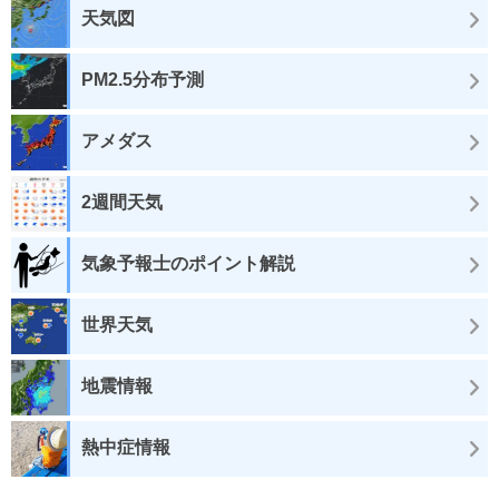
天気図
PM2.5分布予測
アメダス
2週間天気
気象予報士のポイント解説
世界天気
地震情報
熱中症情報