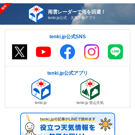
雨雲レーダーで雨を回避！
tenki.jp公式 天気予報アプリ
tenki.jp公式SNS
tenki.jp公式アプリ
tenki.jp
tenki.jp 登山天気