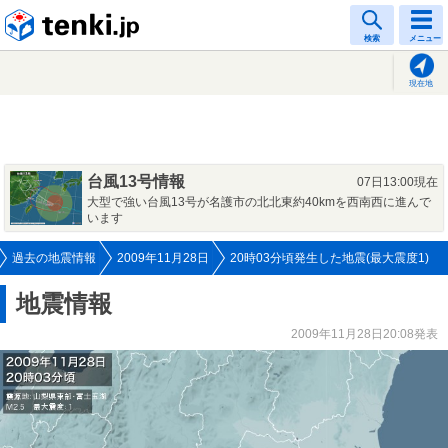
tenki.jp
検索
メニュー
現在地
台風13号情報
07日13:00現在
大型で強い台風13号が名護市の北北東約40kmを西南西に進んで
います
過去の地震情報
2009年11月28日
20時03分頃発生した地震(最大震度1)
地震情報
2009年11月28日20:08発表