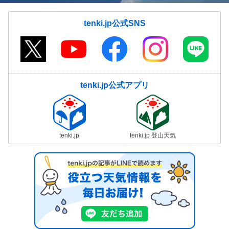
tenki.jp公式SNS
tenki.jp公式アプリ
tenki.jp
tenki.jp 登山天気