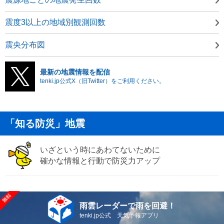
震度3以上の地域別観測回数
震央分布図
最新の地震情報を配信
tenki.jp公式X（旧Twitter）をご利用ください。
「知る防災」地震
いざという時にあわてないために
確かな情報と行動で防災力アップ
雨雲レーダーで雨を回避！
tenki.jp公式 天気予報アプリ