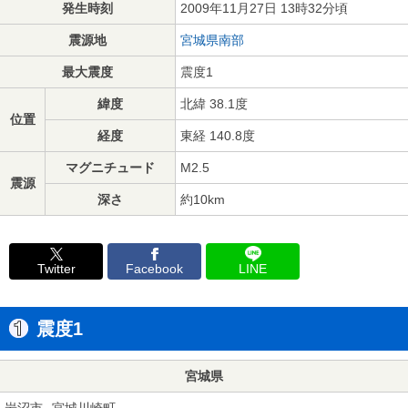
発生時刻
2009年11月27日 13時32分頃
震源地
宮城県南部
最大震度
震度1
緯度
北緯 38.1度
位置
経度
東経 140.8度
マグニチュード
M2.5
震源
深さ
約10km
Twitter
Facebook
LINE
震度1
宮城県
岩沼市
宮城川崎町