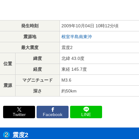
発生時刻
2009年10月04日 10時12分頃
震源地
根室半島南東沖
最大震度
震度2
緯度
北緯 43.0度
位置
経度
東経 145.7度
マグニチュード
M3.6
震源
深さ
約50km
Twitter
Facebook
LINE
震度2