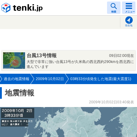
tenki.jp
検索
メニュー
現在地
台風13号情報
09日02:00現在
大型で非常に強い台風13号が久米島の西北西約290kmを西北西に
進んでいます
過去の地震情報
2009年10月02日
03時33分頃発生した地震(最大震度1)
地震情報
2009年10月02日03:40発表