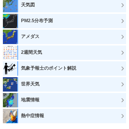
天気図
PM2.5分布予測
アメダス
2週間天気
気象予報士のポイント解説
世界天気
地震情報
熱中症情報