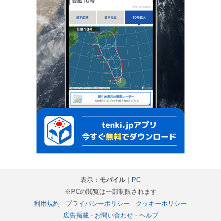
表示：
モバイル
｜
PC
※PCの閲覧は一部制限されます
利用規約
-
プライバシーポリシー
-
クッキーポリシー
広告掲載
-
お問い合わせ
-
ヘルプ