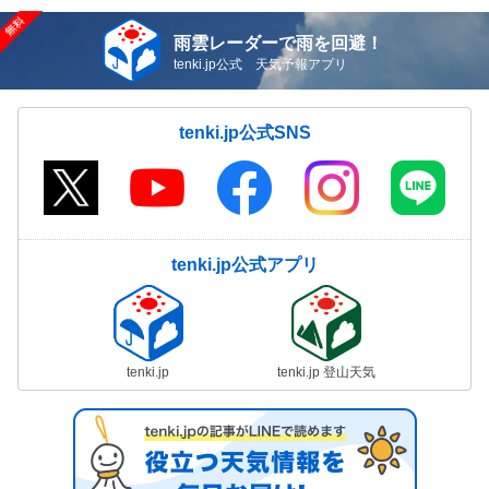
雨雲レーダーで雨を回避！
tenki.jp公式 天気予報アプリ
tenki.jp公式SNS
tenki.jp公式アプリ
tenki.jp
tenki.jp 登山天気