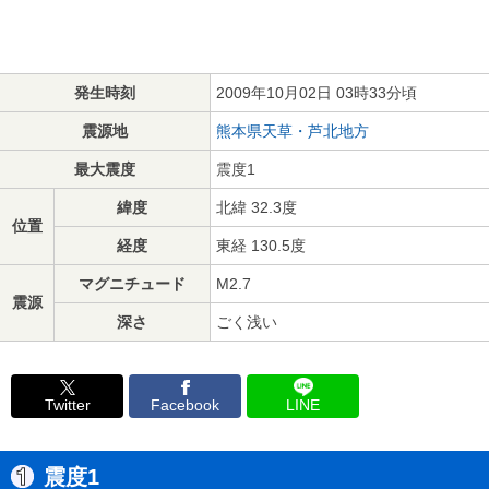
発生時刻
2009年10月02日 03時33分頃
震源地
熊本県天草・芦北地方
最大震度
震度1
緯度
北緯 32.3度
位置
経度
東経 130.5度
マグニチュード
M2.7
震源
深さ
ごく浅い
Twitter
Facebook
LINE
震度1