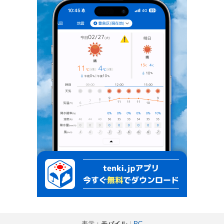
表示：
モバイル
｜
PC