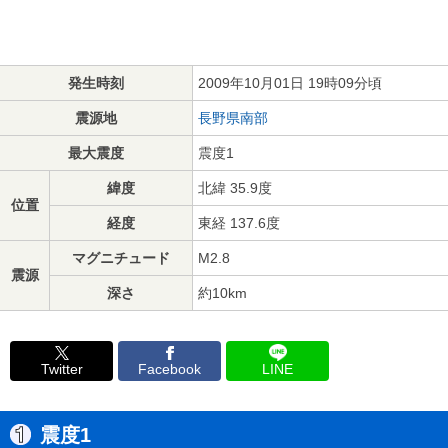
発生時刻
2009年10月01日 19時09分頃
震源地
長野県南部
最大震度
震度1
緯度
北緯 35.9度
位置
経度
東経 137.6度
マグニチュード
M2.8
震源
深さ
約10km
Twitter
Facebook
LINE
震度1