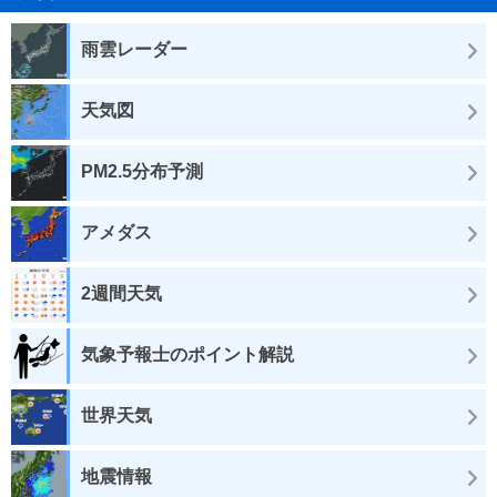
雨雲レーダー
天気図
PM2.5分布予測
アメダス
2週間天気
気象予報士のポイント解説
世界天気
地震情報