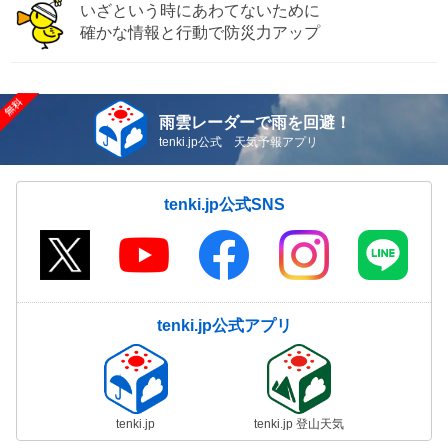
いざという時にあわてないために
確かな情報と行動で防災力アップ
雨雲レーダーで雨を回避！
tenki.jp公式 天気予報アプリ
tenki.jp公式SNS
tenki.jp公式アプリ
tenki.jp
tenki.jp 登山天気