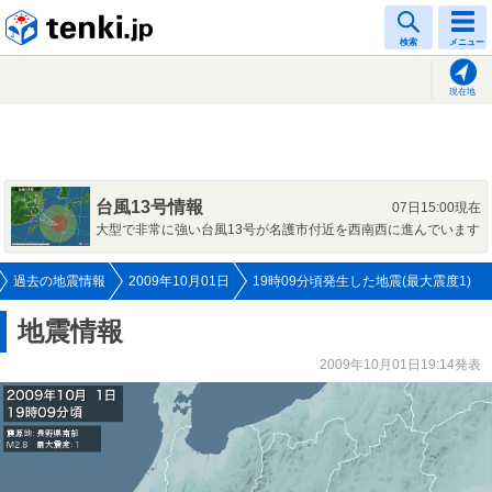
tenki.jp
検索
メニュー
現在地
台風13号情報
07日15:00現在
大型で非常に強い台風13号が名護市付近を西南西に進んでいます
過去の地震情報
2009年10月01日
19時09分頃発生した地震(最大震度1)
地震情報
2009年10月01日19:14発表