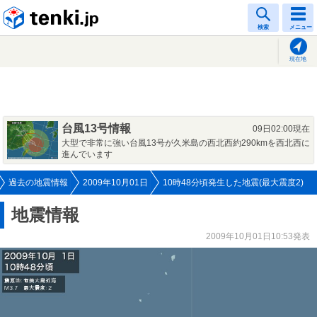
tenki.jp
検索
メニュー
現在地
台風13号情報
09日02:00現在
大型で非常に強い台風13号が久米島の西北西約290kmを西北西に
進んでいます
過去の地震情報
2009年10月01日
10時48分頃発生した地震(最大震度2)
地震情報
2009年10月01日10:53発表