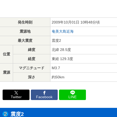
発生時刻
2009年10月01日 10時48分頃
震源地
奄美大島近海
最大震度
震度2
緯度
北緯 28.5度
位置
経度
東経 129.3度
マグニチュード
M3.7
震源
深さ
約50km
Twitter
Facebook
LINE
震度2