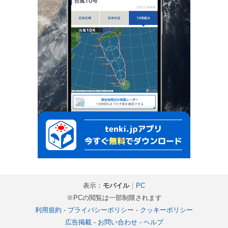
表示：
モバイル
｜
PC
※PCの閲覧は一部制限されます
利用規約
-
プライバシーポリシー
-
クッキーポリシー
広告掲載
-
お問い合わせ
-
ヘルプ