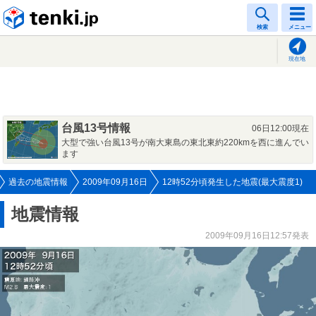
tenki.jp
検索
メニュー
現在地
台風13号情報
06日12:00現在
大型で強い台風13号が南大東島の東北東約220kmを西に進んでい
ます
過去の地震情報
2009年09月16日
12時52分頃発生した地震(最大震度1)
地震情報
2009年09月16日12:57発表