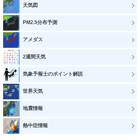
天気図
PM2.5分布予測
アメダス
2週間天気
気象予報士のポイント解説
世界天気
地震情報
熱中症情報