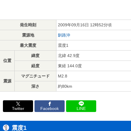
発生時刻
2009年09月16日 12時52分頃
震源地
釧路沖
最大震度
震度1
緯度
北緯 42.9度
位置
経度
東経 144.0度
マグニチュード
M2.8
震源
深さ
約80km
Twitter
Facebook
LINE
震度1