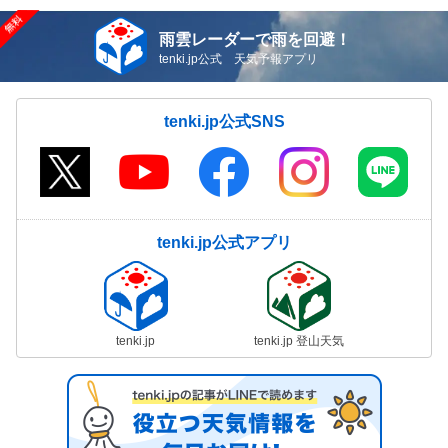
雨雲レーダーで雨を回避！
tenki.jp公式 天気予報アプリ
tenki.jp公式SNS
tenki.jp公式アプリ
tenki.jp
tenki.jp 登山天気