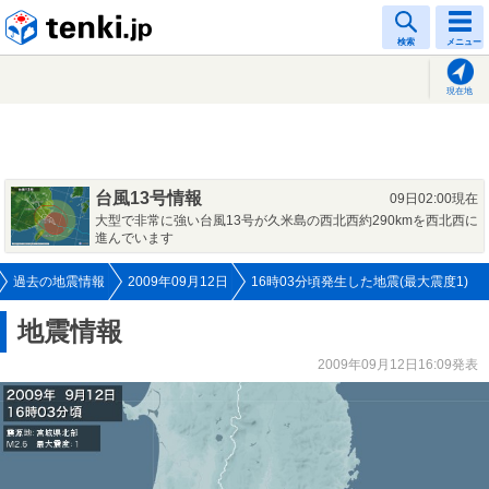
tenki.jp
検索
メニュー
現在地
台風13号情報
09日02:00現在
大型で非常に強い台風13号が久米島の西北西約290kmを西北西に
進んでいます
過去の地震情報
2009年09月12日
16時03分頃発生した地震(最大震度1)
地震情報
2009年09月12日16:09発表