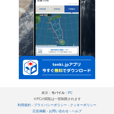
表示：
モバイル
｜
PC
※PCの閲覧は一部制限されます
利用規約
-
プライバシーポリシー
-
クッキーポリシー
広告掲載
-
お問い合わせ
-
ヘルプ