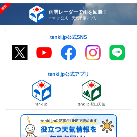
雨雲レーダーで雨を回避！
tenki.jp公式 天気予報アプリ
tenki.jp公式SNS
tenki.jp公式アプリ
tenki.jp
tenki.jp 登山天気