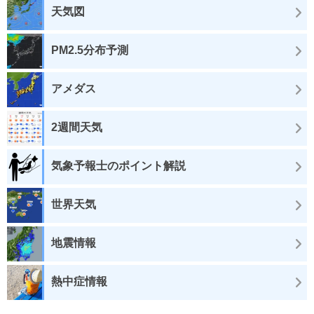
天気図
PM2.5分布予測
アメダス
2週間天気
気象予報士のポイント解説
世界天気
地震情報
熱中症情報