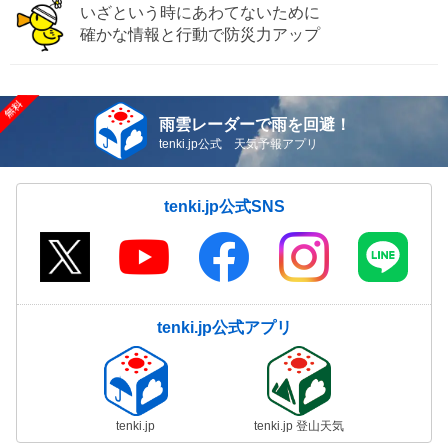
いざという時にあわてないために
確かな情報と行動で防災力アップ
雨雲レーダーで雨を回避！
tenki.jp公式 天気予報アプリ
tenki.jp公式SNS
tenki.jp公式アプリ
tenki.jp
tenki.jp 登山天気