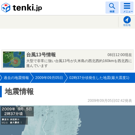
tenki.jp
検索
メニュー
現在地
台風13号情報
08日12:00現在
大型で非常に強い台風13号が久米島の西北西約160kmを西北西に
進んでいます
過去の地震情報
2009年09月05日
02時37分頃発生した地震(最大震度1)
地震情報
2009年09月05日02:42発表