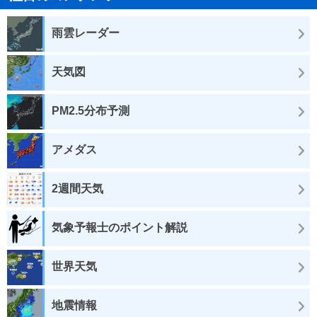
雨雲レーダー
天気図
PM2.5分布予測
アメダス
2週間天気
気象予報士のポイント解説
世界天気
地震情報