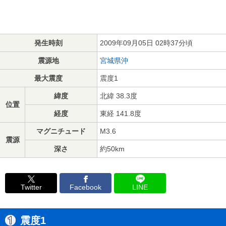
発生時刻
2009年09月05日 02時37分頃
震源地
宮城県沖
最大震度
震度1
緯度
北緯 38.3度
位置
経度
東経 141.8度
マグニチュード
M3.6
震源
深さ
約50km
Twitter
Facebook
LINE
震度1