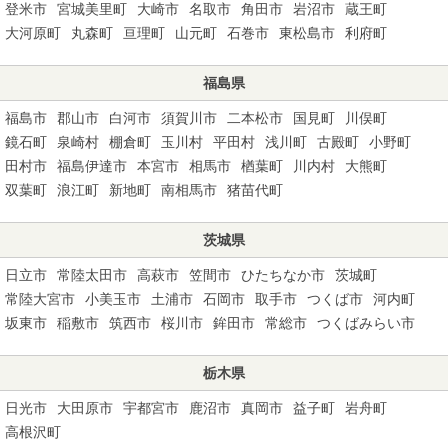
登米市
宮城美里町
大崎市
名取市
角田市
岩沼市
蔵王町
大河原町
丸森町
亘理町
山元町
石巻市
東松島市
利府町
福島県
福島市
郡山市
白河市
須賀川市
二本松市
国見町
川俣町
鏡石町
泉崎村
棚倉町
玉川村
平田村
浅川町
古殿町
小野町
田村市
福島伊達市
本宮市
相馬市
楢葉町
川内村
大熊町
双葉町
浪江町
新地町
南相馬市
猪苗代町
茨城県
日立市
常陸太田市
高萩市
笠間市
ひたちなか市
茨城町
常陸大宮市
小美玉市
土浦市
石岡市
取手市
つくば市
河内町
坂東市
稲敷市
筑西市
桜川市
鉾田市
常総市
つくばみらい市
栃木県
日光市
大田原市
宇都宮市
鹿沼市
真岡市
益子町
岩舟町
高根沢町