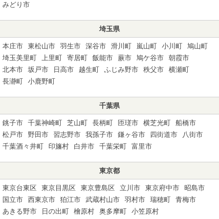
みどり市
埼玉県
本庄市
東松山市
羽生市
深谷市
滑川町
嵐山町
小川町
鳩山町
埼玉美里町
上里町
寄居町
飯能市
蕨市
鳩ケ谷市
朝霞市
北本市
坂戸市
日高市
越生町
ふじみ野市
秩父市
横瀬町
長瀞町
小鹿野町
千葉県
銚子市
千葉神崎町
芝山町
長柄町
匝瑳市
横芝光町
船橋市
松戸市
野田市
習志野市
我孫子市
鎌ヶ谷市
四街道市
八街市
千葉酒々井町
印旛村
白井市
千葉栄町
富里市
東京都
東京台東区
東京目黒区
東京豊島区
立川市
東京府中市
昭島市
国立市
西東京市
狛江市
武蔵村山市
羽村市
瑞穂町
青梅市
あきる野市
日の出町
檜原村
奥多摩町
小笠原村