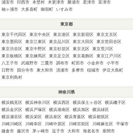
浦安市
印西市
本埜村
木更津市
勝浦市
君津市
富津市
袖ヶ浦市
大多喜町
御宿町
いすみ市
東京都
東京千代田区
東京中央区
東京港区
東京新宿区
東京文京区
東京墨田区
東京江東区
東京品川区
東京大田区
東京世田谷区
東京渋谷区
東京中野区
東京杉並区
東京北区
東京荒川区
東京板橋区
東京練馬区
東京足立区
東京葛飾区
東京江戸川区
八王子市
武蔵野市
三鷹市
調布市
町田市
小金井市
小平市
日野市
国分寺市
東大和市
清瀬市
多摩市
稲城市
伊豆大島町
東京利島村
神奈川県
横浜鶴見区
横浜神奈川区
横浜西区
横浜保土ヶ谷区
横浜磯子区
横浜金沢区
横浜戸塚区
横浜港南区
横浜旭区
横浜緑区
横浜瀬谷区
横浜栄区
横浜泉区
横浜青葉区
横浜都筑区
川崎川崎区
川崎幸区
川崎中原区
川崎宮前区
川崎麻生区
平塚市
鎌倉市
藤沢市
茅ヶ崎市
逗子市
大和市
海老名市
座間市