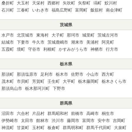
桑折町
大玉村
天栄村
西郷村
矢吹町
矢祭町
塙町
鮫川村
石川町
三春町
いわき市
福島広野町
富岡町
飯舘村
南会津町
茨城県
水戸市
北茨城市
東海村
大子町
那珂市
城里町
茨城古河市
結城市
下妻市
牛久市
茨城鹿嶋市
潮来市
美浦村
阿見町
五霞町
境町
守谷市
利根町
かすみがうら市
神栖市
行方市
栃木県
那須町
那須塩原市
足利市
栃木市
佐野市
小山市
西方町
茂木町
市貝町
芳賀町
壬生町
大平町
栃木藤岡町
栃木さくら市
那須烏山市
栃木那珂川町
下野市
群馬県
沼田市
六合村
片品村
群馬昭和村
前橋市
高崎市
桐生市
伊勢崎市
太田市
館林市
渋川市
藤岡市
富岡市
安中市
吉岡町
神流町
甘楽町
玉村町
板倉町
群馬明和町
群馬千代田町
大泉町