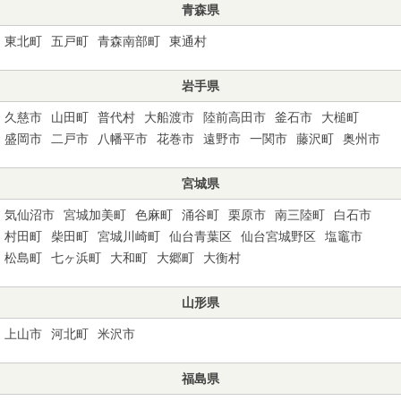
青森県
東北町
五戸町
青森南部町
東通村
岩手県
久慈市
山田町
普代村
大船渡市
陸前高田市
釜石市
大槌町
盛岡市
二戸市
八幡平市
花巻市
遠野市
一関市
藤沢町
奥州市
宮城県
気仙沼市
宮城加美町
色麻町
涌谷町
栗原市
南三陸町
白石市
村田町
柴田町
宮城川崎町
仙台青葉区
仙台宮城野区
塩竈市
松島町
七ヶ浜町
大和町
大郷町
大衡村
山形県
上山市
河北町
米沢市
福島県