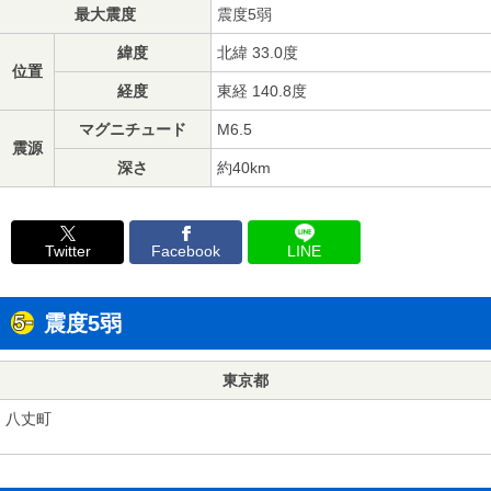
最大震度
震度5弱
緯度
北緯 33.0度
位置
経度
東経 140.8度
マグニチュード
M6.5
震源
深さ
約40km
Twitter
Facebook
LINE
震度5弱
東京都
八丈町