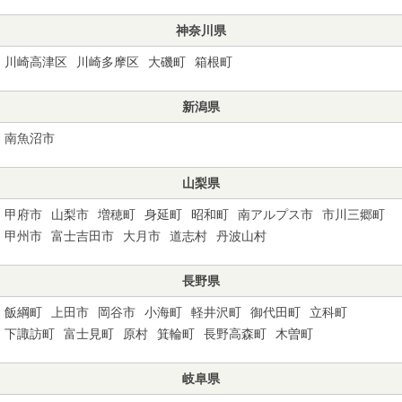
神奈川県
川崎高津区
川崎多摩区
大磯町
箱根町
新潟県
南魚沼市
山梨県
甲府市
山梨市
増穂町
身延町
昭和町
南アルプス市
市川三郷町
甲州市
富士吉田市
大月市
道志村
丹波山村
長野県
飯綱町
上田市
岡谷市
小海町
軽井沢町
御代田町
立科町
下諏訪町
富士見町
原村
箕輪町
長野高森町
木曽町
岐阜県