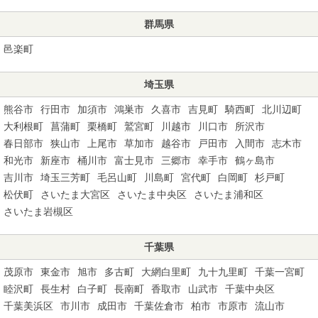
群馬県
邑楽町
埼玉県
熊谷市
行田市
加須市
鴻巣市
久喜市
吉見町
騎西町
北川辺町
大利根町
菖蒲町
栗橋町
鷲宮町
川越市
川口市
所沢市
春日部市
狭山市
上尾市
草加市
越谷市
戸田市
入間市
志木市
和光市
新座市
桶川市
富士見市
三郷市
幸手市
鶴ヶ島市
吉川市
埼玉三芳町
毛呂山町
川島町
宮代町
白岡町
杉戸町
松伏町
さいたま大宮区
さいたま中央区
さいたま浦和区
さいたま岩槻区
千葉県
茂原市
東金市
旭市
多古町
大網白里町
九十九里町
千葉一宮町
睦沢町
長生村
白子町
長南町
香取市
山武市
千葉中央区
千葉美浜区
市川市
成田市
千葉佐倉市
柏市
市原市
流山市