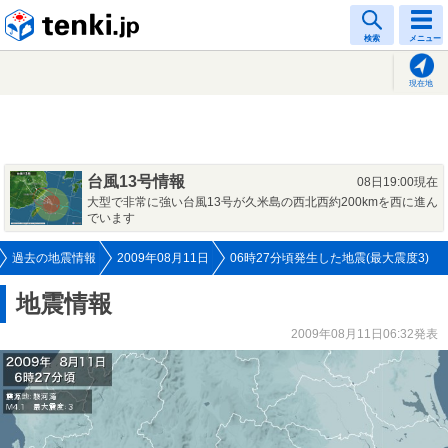
tenki.jp
検索
メニュー
現在地
台風13号情報
08日19:00現在
大型で非常に強い台風13号が久米島の西北西約200kmを西に進ん
でいます
過去の地震情報
2009年08月11日
06時27分頃発生した地震(最大震度3)
地震情報
2009年08月11日06:32発表