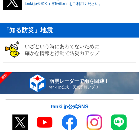
tenki.jp公式X（旧Twitter）をご利用ください。
「知る防災」地震
いざという時にあわてないために
確かな情報と行動で防災力アップ
雨雲レーダーで雨を回避！
tenki.jp公式 天気予報アプリ
tenki.jp公式SNS