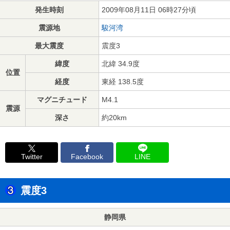
発生時刻
2009年08月11日 06時27分頃
震源地
駿河湾
最大震度
震度3
緯度
北緯 34.9度
位置
経度
東経 138.5度
マグニチュード
M4.1
震源
深さ
約20km
Twitter
Facebook
LINE
震度3
静岡県