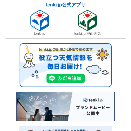
tenki.jp公式アプリ
tenki.jp
tenki.jp 登山天気