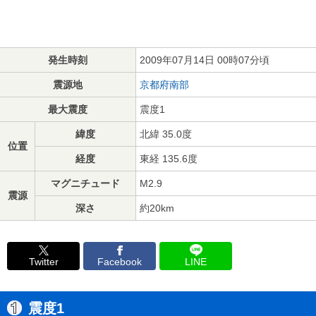
発生時刻
2009年07月14日 00時07分頃
震源地
京都府南部
最大震度
震度1
緯度
北緯 35.0度
位置
経度
東経 135.6度
マグニチュード
M2.9
震源
深さ
約20km
Twitter
Facebook
LINE
震度1