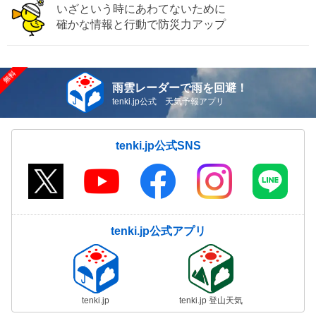
いざという時にあわてないために
確かな情報と行動で防災力アップ
雨雲レーダーで雨を回避！
tenki.jp公式 天気予報アプリ
tenki.jp公式SNS
tenki.jp公式アプリ
tenki.jp
tenki.jp 登山天気