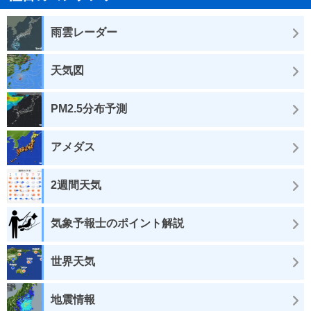
雨雲レーダー
天気図
PM2.5分布予測
アメダス
2週間天気
気象予報士のポイント解説
世界天気
地震情報