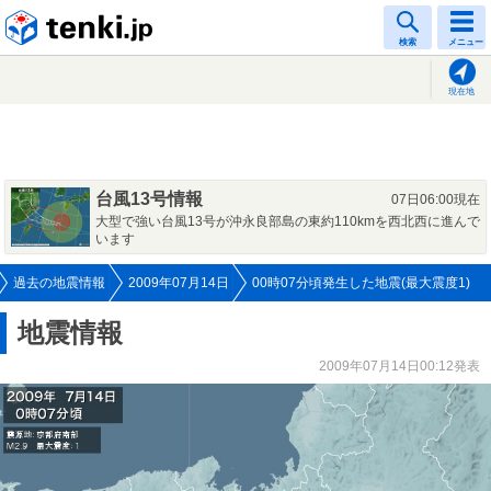
tenki.jp
検索
メニュー
現在地
台風13号情報
07日06:00現在
大型で強い台風13号が沖永良部島の東約110kmを西北西に進んで
います
過去の地震情報
2009年07月14日
00時07分頃発生した地震(最大震度1)
地震情報
2009年07月14日00:12発表