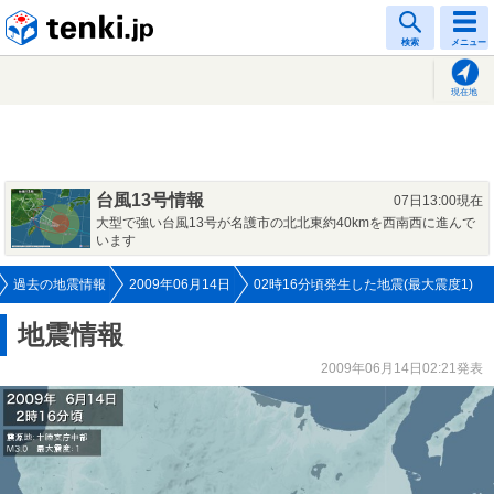
tenki.jp
検索
メニュー
現在地
台風13号情報
07日13:00現在
大型で強い台風13号が名護市の北北東約40kmを西南西に進んで
います
過去の地震情報
2009年06月14日
02時16分頃発生した地震(最大震度1)
地震情報
2009年06月14日02:21発表