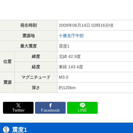
発生時刻
2009年06月14日 02時16分頃
震源地
十勝支庁中部
最大震度
震度1
緯度
北緯 42.9度
位置
経度
東経 143.4度
マグニチュード
M3.0
震源
深さ
約120km
Twitter
Facebook
LINE
震度1