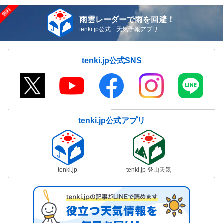
雨雲レーダーで雨を回避！
tenki.jp公式 天気予報アプリ
tenki.jp公式SNS
tenki.jp公式アプリ
tenki.jp
tenki.jp 登山天気