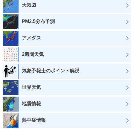
天気図
PM2.5分布予測
アメダス
2週間天気
気象予報士のポイント解説
世界天気
地震情報
熱中症情報