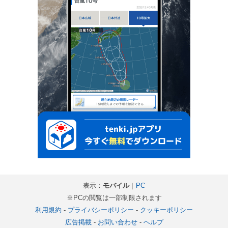
表示：
モバイル
｜
PC
※PCの閲覧は一部制限されます
利用規約
-
プライバシーポリシー
-
クッキーポリシー
広告掲載
-
お問い合わせ
-
ヘルプ