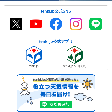
tenki.jp公式SNS
tenki.jp公式アプリ
tenki.jp
tenki.jp 登山天気