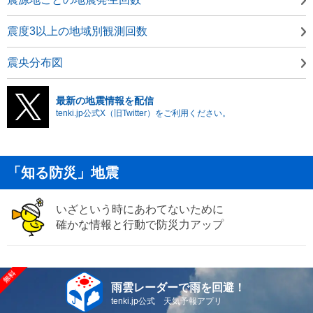
震度3以上の地域別観測回数
震央分布図
最新の地震情報を配信
tenki.jp公式X（旧Twitter）をご利用ください。
「知る防災」地震
いざという時にあわてないために
確かな情報と行動で防災力アップ
雨雲レーダーで雨を回避！
tenki.jp公式 天気予報アプリ