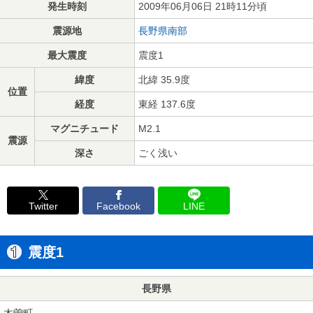
発生時刻
2009年06月06日 21時11分頃
震源地
長野県南部
最大震度
震度1
緯度
北緯 35.9度
位置
経度
東経 137.6度
マグニチュード
M2.1
震源
深さ
ごく浅い
Twitter
Facebook
LINE
震度1
長野県
木曽町