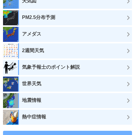
天気図
PM2.5分布予測
アメダス
2週間天気
気象予報士のポイント解説
世界天気
地震情報
熱中症情報