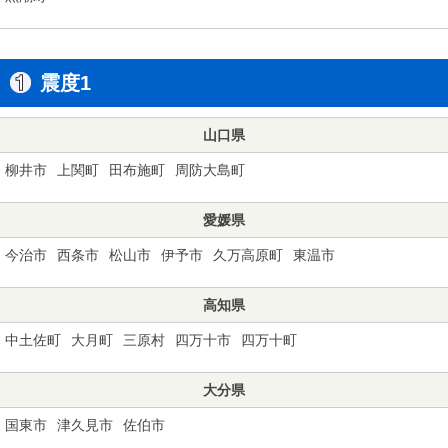
震度1
山口県
柳井市
上関町
田布施町
周防大島町
愛媛県
今治市
西条市
松山市
伊予市
久万高原町
東温市
高知県
中土佐町
大月町
三原村
四万十市
四万十町
大分県
国東市
津久見市
佐伯市