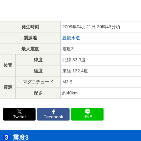
発生時刻
2009年04月21日 20時43分頃
震源地
豊後水道
最大震度
震度3
緯度
北緯 33.3度
位置
経度
東経 132.4度
マグニチュード
M3.9
震源
深さ
約40km
Twitter
Facebook
LINE
震度3