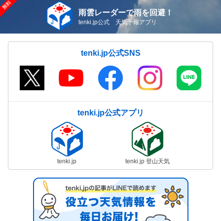
雨雲レーダーで雨を回避！
tenki.jp公式 天気予報アプリ
tenki.jp公式SNS
tenki.jp公式アプリ
tenki.jp
tenki.jp 登山天気