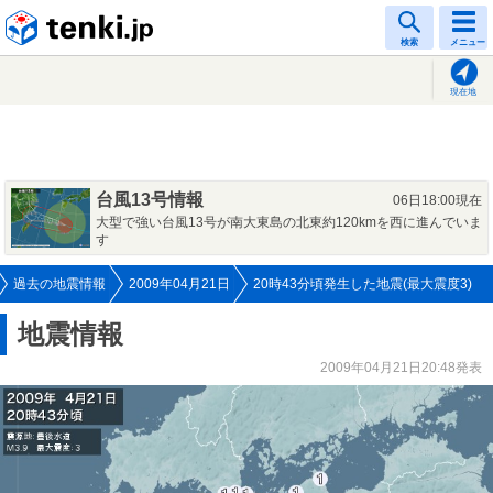
tenki.jp
検索
メニュー
現在地
台風13号情報
06日18:00現在
大型で強い台風13号が南大東島の北東約120kmを西に進んでいま
す
過去の地震情報
2009年04月21日
20時43分頃発生した地震(最大震度3)
地震情報
2009年04月21日20:48発表