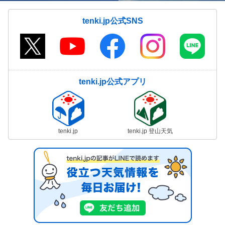
tenki.jp公式SNS
tenki.jp公式アプリ
tenki.jp
tenki.jp 登山天気