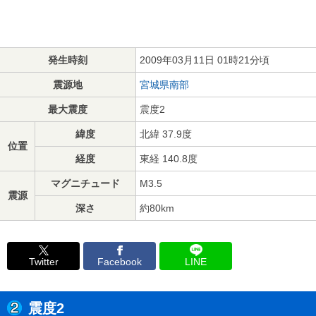
発生時刻
2009年03月11日 01時21分頃
震源地
宮城県南部
最大震度
震度2
緯度
北緯 37.9度
位置
経度
東経 140.8度
マグニチュード
M3.5
震源
深さ
約80km
Twitter
Facebook
LINE
震度2