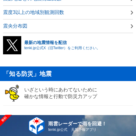
震度3以上の地域別観測回数
震央分布図
最新の地震情報を配信
tenki.jp公式X（旧Twitter）をご利用ください。
「知る防災」地震
いざという時にあわてないために
確かな情報と行動で防災力アップ
雨雲レーダーで雨を回避！
tenki.jp公式 天気予報アプリ