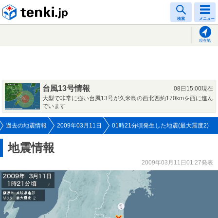
tenki.jp
検索
メニュー
現在地
台風13号情報
08日15:00現在
大型で非常に強い台風13号が久米島の西北西約170kmを西に進ん
でいます
過去の地震情報
2009年03月11日
01時21分頃発生した地震(最大震度2)
地震情報
2009年03月11日01:27発表