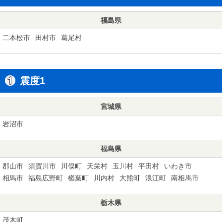
福島県
二本松市
田村市
葛尾村
震度1
宮城県
岩沼市
福島県
郡山市
須賀川市
川俣町
天栄村
玉川村
平田村
いわき市
相馬市
福島広野町
楢葉町
川内村
大熊町
浪江町
南相馬市
栃木県
茂木町