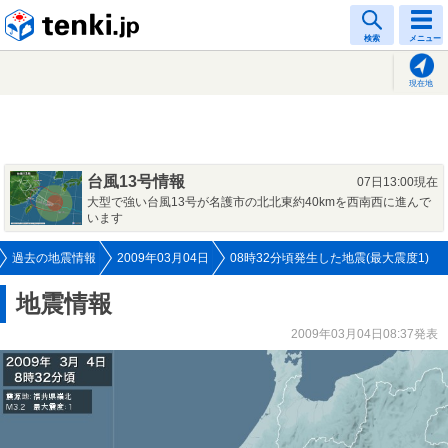
tenki.jp
検索
メニュー
現在地
台風13号情報
07日13:00現在
大型で強い台風13号が名護市の北北東約40kmを西南西に進んで
います
過去の地震情報
2009年03月04日
08時32分頃発生した地震(最大震度1)
地震情報
2009年03月04日08:37発表