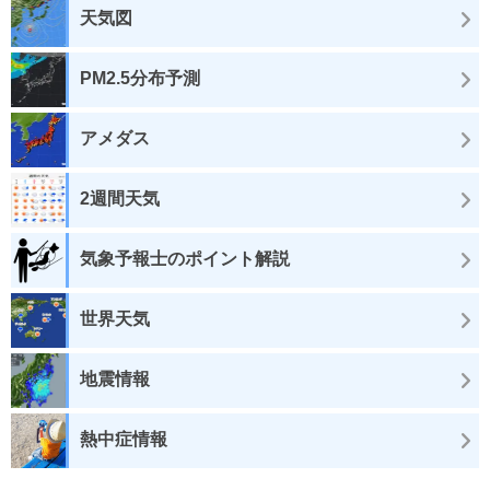
天気図
PM2.5分布予測
アメダス
2週間天気
気象予報士のポイント解説
世界天気
地震情報
熱中症情報