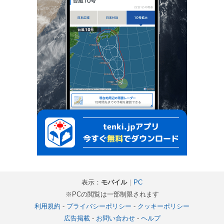
表示：
モバイル
｜
PC
※PCの閲覧は一部制限されます
利用規約
-
プライバシーポリシー
-
クッキーポリシー
広告掲載
-
お問い合わせ
-
ヘルプ