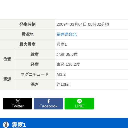
発生時刻
2009年03月04日 08時32分頃
震源地
福井県嶺北
最大震度
震度1
緯度
北緯 35.8度
位置
経度
東経 136.2度
マグニチュード
M3.2
震源
深さ
約10km
Twitter
Facebook
LINE
震度1