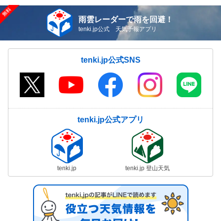
雨雲レーダーで雨を回避！
tenki.jp公式 天気予報アプリ
tenki.jp公式SNS
tenki.jp公式アプリ
tenki.jp
tenki.jp 登山天気