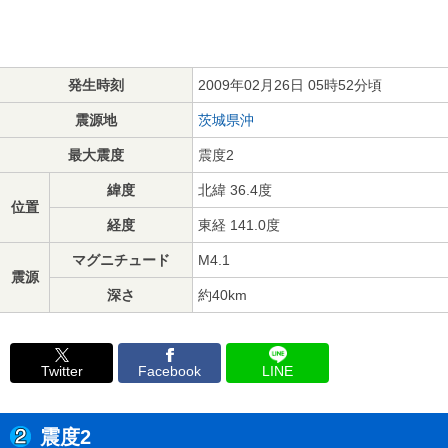
発生時刻
2009年02月26日 05時52分頃
震源地
茨城県沖
最大震度
震度2
緯度
北緯 36.4度
位置
経度
東経 141.0度
マグニチュード
M4.1
震源
深さ
約40km
Twitter
Facebook
LINE
震度2