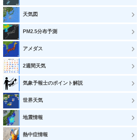
天気図
PM2.5分布予測
アメダス
2週間天気
気象予報士のポイント解説
世界天気
地震情報
熱中症情報