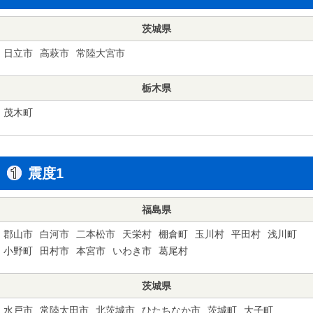
茨城県
日立市
高萩市
常陸大宮市
栃木県
茂木町
震度1
福島県
郡山市
白河市
二本松市
天栄村
棚倉町
玉川村
平田村
浅川町
小野町
田村市
本宮市
いわき市
葛尾村
茨城県
水戸市
常陸太田市
北茨城市
ひたちなか市
茨城町
大子町