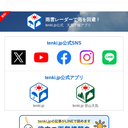
雨雲レーダーで雨を回避！
tenki.jp公式 天気予報アプリ
tenki.jp公式SNS
tenki.jp公式アプリ
tenki.jp
tenki.jp 登山天気