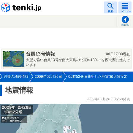
tenki.jp
検索
メニュー
現在地
台風13号情報
06日17:00現在
大型で強い台風13号が南大東島の北東約130kmを西北西に進んで
います
過去の地震情報
2009年02月26日
05時52分頃発生した地震(最大震度2)
地震情報
2009年02月26日05:58発表