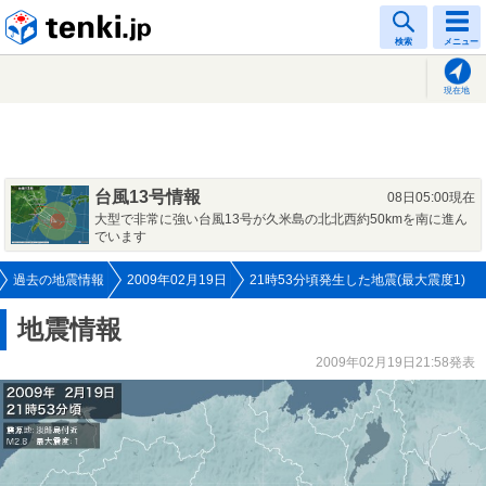
tenki.jp
検索
メニュー
現在地
台風13号情報
08日05:00現在
大型で非常に強い台風13号が久米島の北北西約50kmを南に進ん
でいます
過去の地震情報
2009年02月19日
21時53分頃発生した地震(最大震度1)
地震情報
2009年02月19日21:58発表