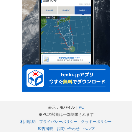
表示：
モバイル
｜
PC
※PCの閲覧は一部制限されます
利用規約
-
プライバシーポリシー
-
クッキーポリシー
広告掲載
-
お問い合わせ
-
ヘルプ