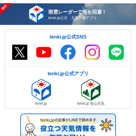
雨雲レーダーで雨を回避！
tenki.jp公式 天気予報アプリ
tenki.jp公式SNS
tenki.jp公式アプリ
tenki.jp
tenki.jp 登山天気