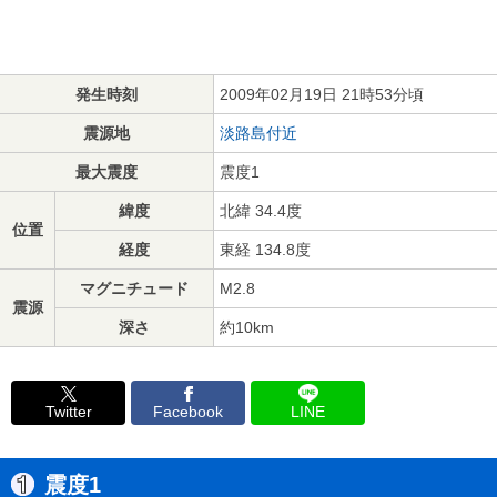
発生時刻
2009年02月19日 21時53分頃
震源地
淡路島付近
最大震度
震度1
緯度
北緯 34.4度
位置
経度
東経 134.8度
マグニチュード
M2.8
震源
深さ
約10km
Twitter
Facebook
LINE
震度1