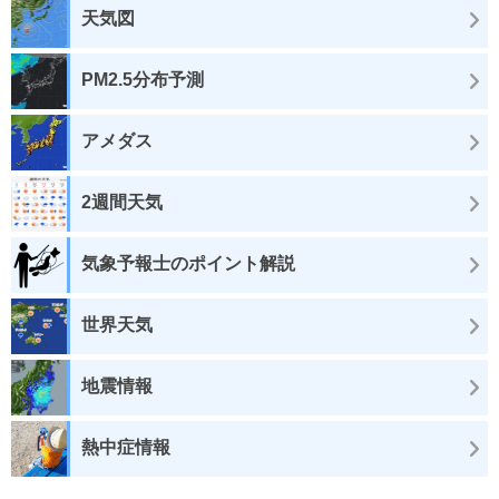
天気図
PM2.5分布予測
アメダス
2週間天気
気象予報士のポイント解説
世界天気
地震情報
熱中症情報