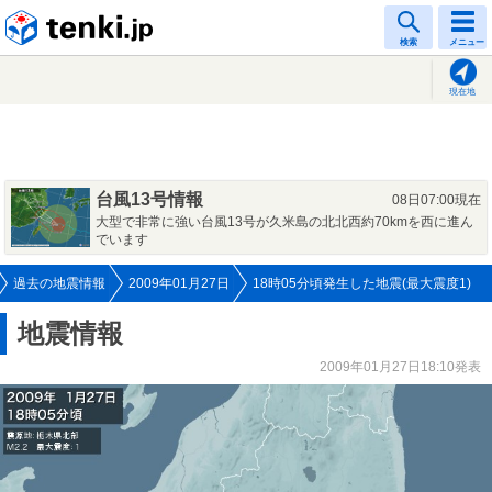
tenki.jp
検索
メニュー
現在地
台風13号情報
08日07:00現在
大型で非常に強い台風13号が久米島の北北西約70kmを西に進ん
でいます
過去の地震情報
2009年01月27日
18時05分頃発生した地震(最大震度1)
地震情報
2009年01月27日18:10発表