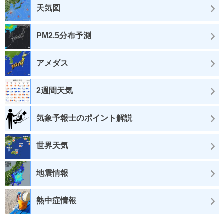
天気図
PM2.5分布予測
アメダス
2週間天気
気象予報士のポイント解説
世界天気
地震情報
熱中症情報