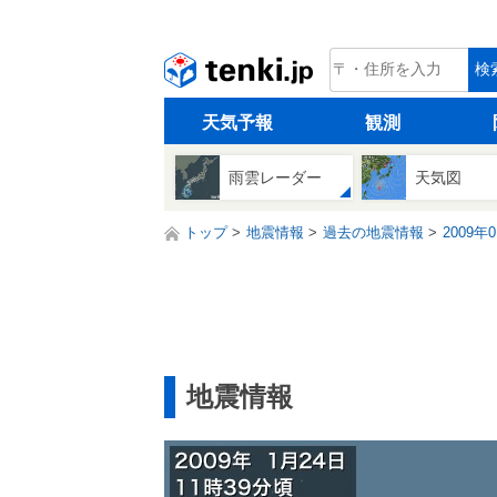
tenki.jp
検
天気予報
観測
雨雲レーダー
天気図
トップ
地震情報
過去の地震情報
2009年
地震情報