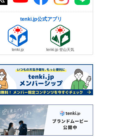
tenki.jp公式アプリ
tenki.jp
tenki.jp 登山天気