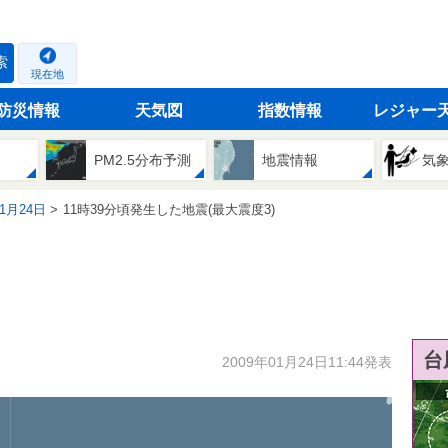
索
現在地
防災情報
天気図
指数情報
レジャー
PM2.5分布予測
地震情報
気
01月24日
11時39分頃発生した地震(最大震度3)
台
2009年01月24日11:44発表