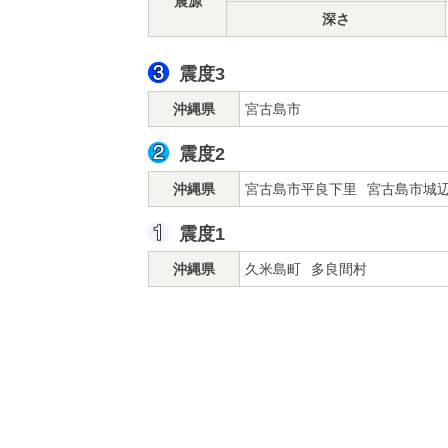
震源
深さ
震度3
沖縄県
宮古島市
震度2
沖縄県
宮古島市平良下里
宮古島市城
震度1
沖縄県
久米島町
多良間村