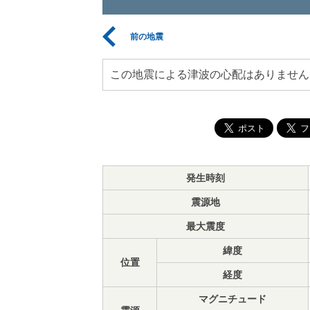
前の地震
この地震による津波の心配はありません
発生時刻
震源地
最大震度
緯度
位置
経度
マグニチュード