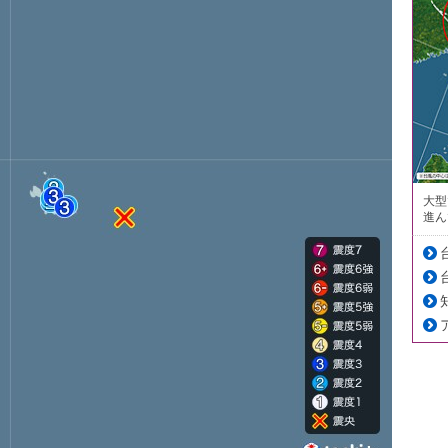
大型
進ん