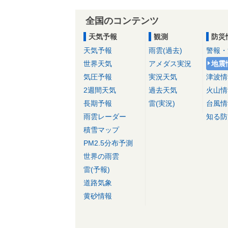
全国のコンテンツ
天気予報
観測
防災
天気予報
雨雲(過去)
警報・
世界天気
アメダス実況
地震
気圧予報
実況天気
津波情
2週間天気
過去天気
火山情
長期予報
雷(実況)
台風情
雨雲レーダー
知る防
積雪マップ
PM2.5分布予測
世界の雨雲
雷(予報)
道路気象
黄砂情報