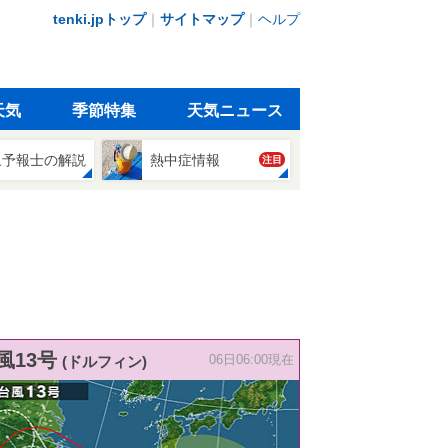
tenki.jpトップ
｜
サイトマップ
｜
ヘルプ
天気
季節特集
天気ニュース
象予報士の解説
熱中症情報
注目
風13号
(ドルフィン)
06日06:00現在