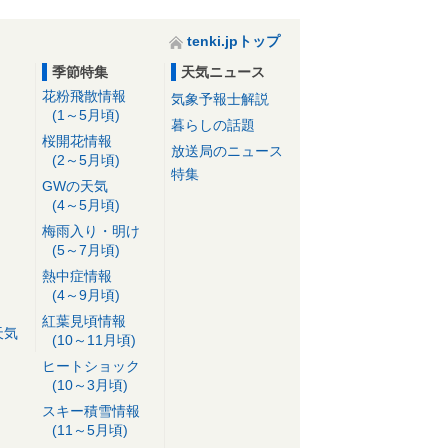
tenki.jpトップ
季節特集
天気ニュース
花粉飛散情報
気象予報士解説
(1～5月頃)
暮らしの話題
桜開花情報
放送局のニュース
(2～5月頃)
特集
GWの天気
(4～5月頃)
梅雨入り・明け
(5～7月頃)
熱中症情報
(4～9月頃)
紅葉見頃情報
天気
(10～11月頃)
ヒートショック
(10～3月頃)
スキー積雪情報
(11～5月頃)