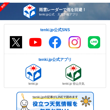
雨雲レーダーで雨を回避！
tenki.jp公式 天気予報アプリ
tenki.jp公式SNS
tenki.jp公式アプリ
tenki.jp
tenki.jp 登山天気