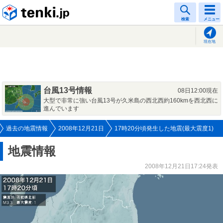
tenki.jp
検索
メニュー
現在地
台風13号情報
08日12:00現在
大型で非常に強い台風13号が久米島の西北西約160kmを西北西に
進んでいます
過去の地震情報
2008年12月21日
17時20分頃発生した地震(最大震度1)
地震情報
2008年12月21日17:24発表