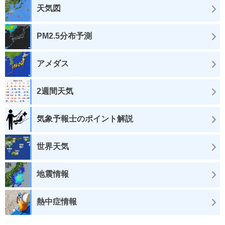
天気図
PM2.5分布予測
アメダス
2週間天気
気象予報士のポイント解説
世界天気
地震情報
熱中症情報