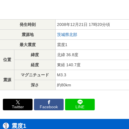
発生時刻
2008年12月21日 17時20分頃
震源地
茨城県北部
最大震度
震度1
緯度
北緯 36.8度
位置
経度
東経 140.7度
マグニチュード
M3.3
震源
深さ
約80km
Twitter
Facebook
LINE
震度1