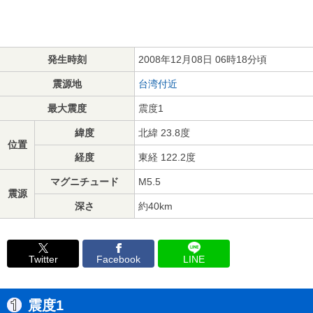
発生時刻
2008年12月08日 06時18分頃
震源地
台湾付近
最大震度
震度1
緯度
北緯 23.8度
位置
経度
東経 122.2度
マグニチュード
M5.5
震源
深さ
約40km
Twitter
Facebook
LINE
震度1