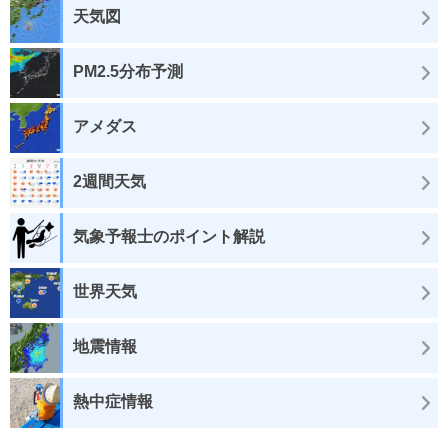
天気図
PM2.5分布予測
アメダス
2週間天気
気象予報士のポイント解説
世界天気
地震情報
熱中症情報