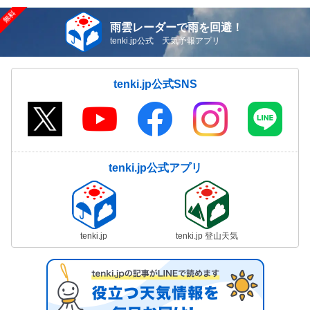
雨雲レーダーで雨を回避！
tenki.jp公式 天気予報アプリ
tenki.jp公式SNS
tenki.jp公式アプリ
tenki.jp
tenki.jp 登山天気