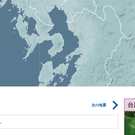
台
次の地震
。