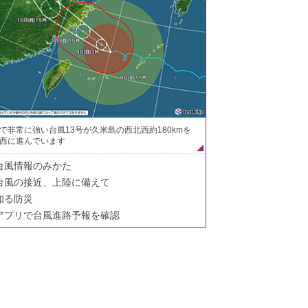
で非常に強い台風13号が久米島の西北西約180kmを
西に進んでいます
台風情報のみかた
台風の接近、上陸に備えて
知る防災
アプリで台風進路予報を確認