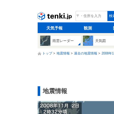
tenki.jp
検
天気予報
観測
雨雲レーダー
天気図
トップ
地震情報
過去の地震情報
2008年
地震情報