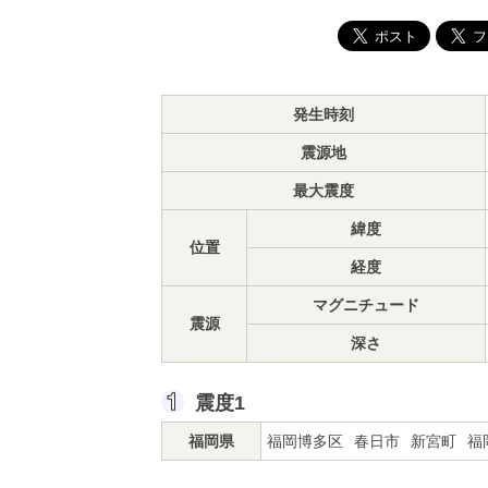
発生時刻
震源地
最大震度
緯度
位置
経度
マグニチュード
震源
深さ
震度1
福岡県
福岡博多区
春日市
新宮町
福