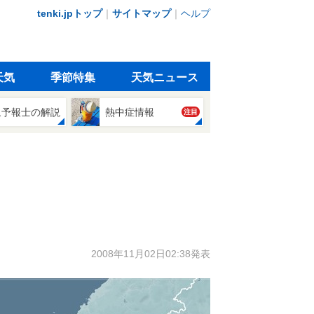
tenki.jpトップ
｜
サイトマップ
｜
ヘルプ
天気
季節特集
天気ニュース
象予報士の解説
熱中症情報
注目
2008年11月02日02:38発表