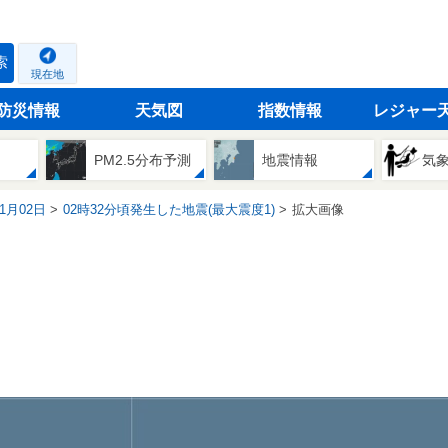
索
現在地
防災情報
天気図
指数情報
レジャー
PM2.5分布予測
地震情報
気
11月02日
02時32分頃発生した地震(最大震度1)
拡大画像