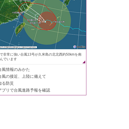
で非常に強い台風13号が久米島の北北西約50kmを南
んでいます
台風情報のみかた
台風の接近、上陸に備えて
知る防災
アプリで台風進路予報を確認