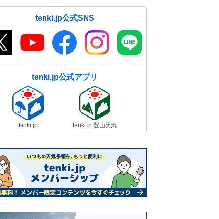
tenki.jp公式SNS
tenki.jp公式アプリ
tenki.jp
tenki.jp 登山天気