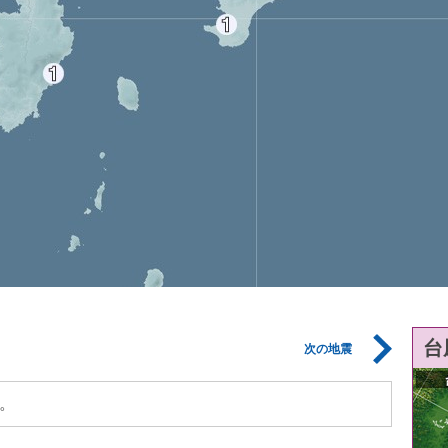
台
次の地震
。