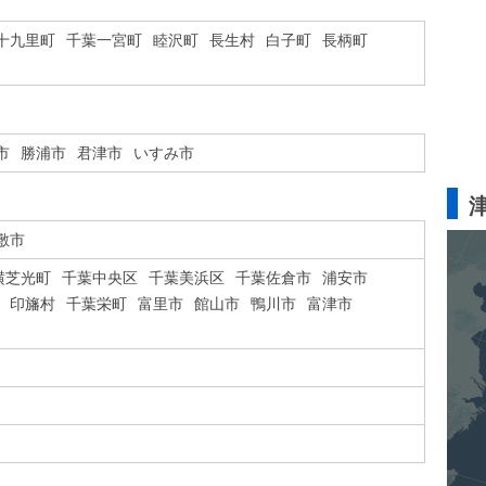
十九里町
千葉一宮町
睦沢町
長生村
白子町
長柄町
市
勝浦市
君津市
いすみ市
敷市
横芝光町
千葉中央区
千葉美浜区
千葉佐倉市
浦安市
印旛村
千葉栄町
富里市
館山市
鴨川市
富津市