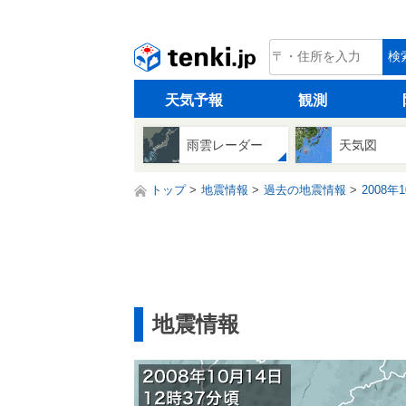
tenki.jp
検
天気予報
観測
雨雲レーダー
天気図
トップ
地震情報
過去の地震情報
2008年
地震情報