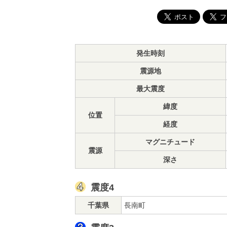
発生時刻
震源地
最大震度
緯度
位置
経度
マグニチュード
震源
深さ
震度4
千葉県
長南町