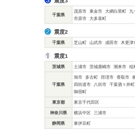
震度3
茂原市
東金市
大網白里町
九
千葉県
市原市
大多喜町
震度2
千葉県
芝山町
山武市
成田市
木更津
震度1
茨城県
土浦市
茨城鹿嶋市
潮来市
稲
旭市
多古町
匝瑳市
香取市
千葉県
四街道市
八街市
千葉酒々井町
御宿町
東京都
東京千代田区
神奈川県
横浜中区
三浦市
静岡県
東伊豆町