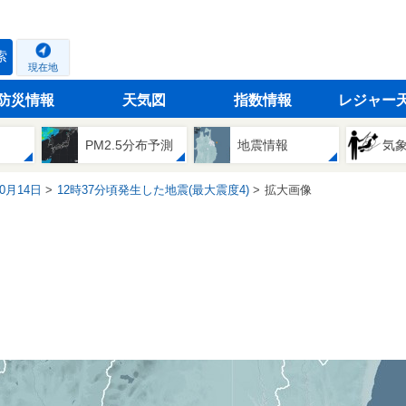
索
現在地
防災情報
天気図
指数情報
レジャー
PM2.5分布予測
地震情報
気
10月14日
12時37分頃発生した地震(最大震度4)
拡大画像