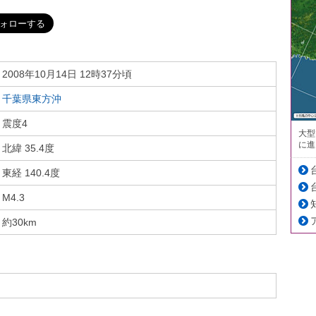
2008年10月14日 12時37分頃
千葉県東方沖
震度4
大型
に進
北緯 35.4度
東経 140.4度
M4.3
約30km