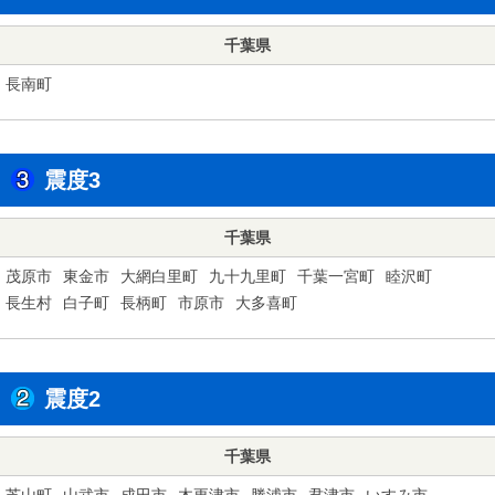
千葉県
長南町
震度3
千葉県
茂原市
東金市
大網白里町
九十九里町
千葉一宮町
睦沢町
長生村
白子町
長柄町
市原市
大多喜町
震度2
千葉県
芝山町
山武市
成田市
木更津市
勝浦市
君津市
いすみ市