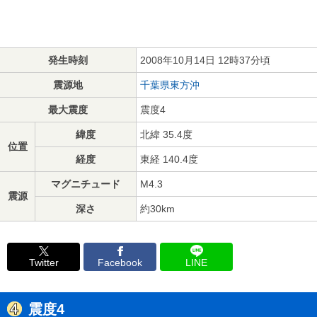
発生時刻
2008年10月14日 12時37分頃
震源地
千葉県東方沖
最大震度
震度4
緯度
北緯 35.4度
位置
経度
東経 140.4度
マグニチュード
M4.3
震源
深さ
約30km
Twitter
Facebook
LINE
震度4