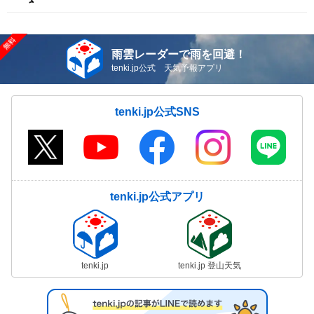
雨雲レーダーで雨を回避！
tenki.jp公式 天気予報アプリ
tenki.jp公式SNS
tenki.jp公式アプリ
tenki.jp
tenki.jp 登山天気