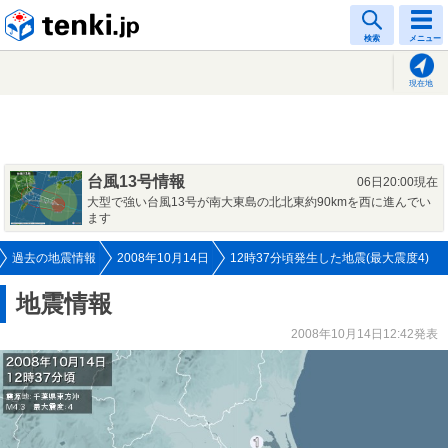
tenki.jp
検索
メニュー
現在地
台風13号情報
06日20:00現在
大型で強い台風13号が南大東島の北北東約90kmを西に進んでい
ます
過去の地震情報
2008年10月14日
12時37分頃発生した地震(最大震度4)
地震情報
2008年10月14日12:42発表