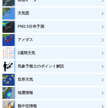
天気図
PM2.5分布予測
アメダス
2週間天気
気象予報士のポイント解説
世界天気
地震情報
熱中症情報