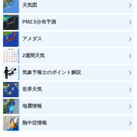
天気図
PM2.5分布予測
アメダス
2週間天気
気象予報士のポイント解説
世界天気
地震情報
熱中症情報