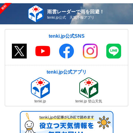
雨雲レーダーで雨を回避！
tenki.jp公式 天気予報アプリ
tenki.jp公式SNS
tenki.jp公式アプリ
tenki.jp
tenki.jp 登山天気