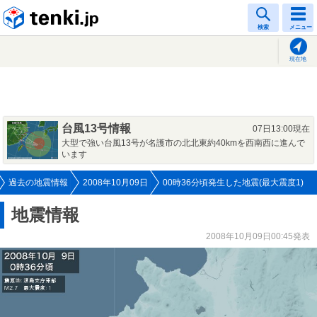
tenki.jp
検索
メニュー
現在地
台風13号情報
07日13:00現在
大型で強い台風13号が名護市の北北東約40kmを西南西に進んで
います
過去の地震情報
2008年10月09日
00時36分頃発生した地震(最大震度1)
地震情報
2008年10月09日00:45発表