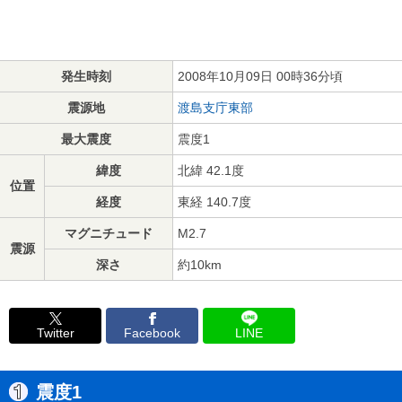
発生時刻
2008年10月09日 00時36分頃
震源地
渡島支庁東部
最大震度
震度1
緯度
北緯 42.1度
位置
経度
東経 140.7度
マグニチュード
M2.7
震源
深さ
約10km
Twitter
Facebook
LINE
震度1