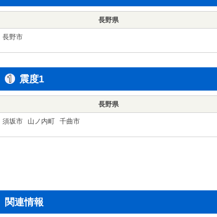
長野県
長野市
震度1
長野県
須坂市
山ノ内町
千曲市
関連情報