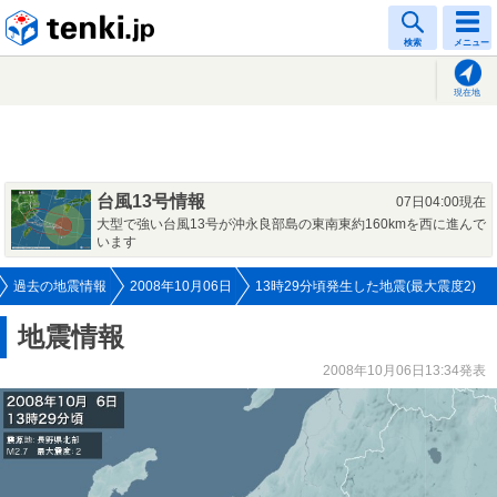
tenki.jp
検索
メニュー
現在地
台風13号情報
07日04:00現在
大型で強い台風13号が沖永良部島の東南東約160kmを西に進んで
います
過去の地震情報
2008年10月06日
13時29分頃発生した地震(最大震度2)
地震情報
2008年10月06日13:34発表