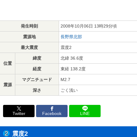
発生時刻
2008年10月06日 13時29分頃
震源地
長野県北部
最大震度
震度2
緯度
北緯 36.6度
位置
経度
東経 138.2度
マグニチュード
M2.7
震源
深さ
ごく浅い
Twitter
Facebook
LINE
震度2