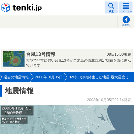
tenki.jp
検索
メニュー
現在地
台風13号情報
08日15:00現在
大型で非常に強い台風13号が久米島の西北西約170kmを西に進ん
でいます
過去の地震情報
2008年10月05日
02時08分頃発生した地震(最大震度1)
地震情報
2008年10月05日02:14発表