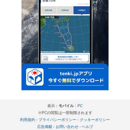
表示：
モバイル
｜
PC
※PCの閲覧は一部制限されます
利用規約
-
プライバシーポリシー
-
クッキーポリシー
広告掲載
-
お問い合わせ
-
ヘルプ