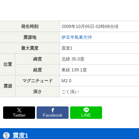
発生時刻
2008年10月05日 02時08分頃
震源地
伊豆半島東方沖
最大震度
震度1
緯度
北緯 35.0度
位置
経度
東経 139.1度
マグニチュード
M2.0
震源
深さ
ごく浅い
Twitter
Facebook
LINE
震度1