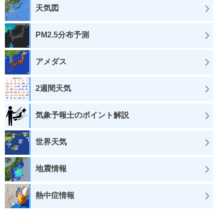
天気図
PM2.5分布予測
アメダス
2週間天気
気象予報士のポイント解説
世界天気
地震情報
熱中症情報