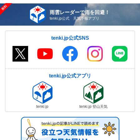
雨雲レーダーで雨を回避！
tenki.jp公式 天気予報アプリ
tenki.jp公式SNS
tenki.jp公式アプリ
tenki.jp
tenki.jp 登山天気