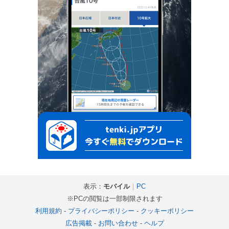
表示：
モバイル
｜
PC
※PCの閲覧は一部制限されます
利用規約
-
プライバシーポリシー
-
クッキーポリシー
広告掲載
-
お問い合わせ
-
ヘルプ