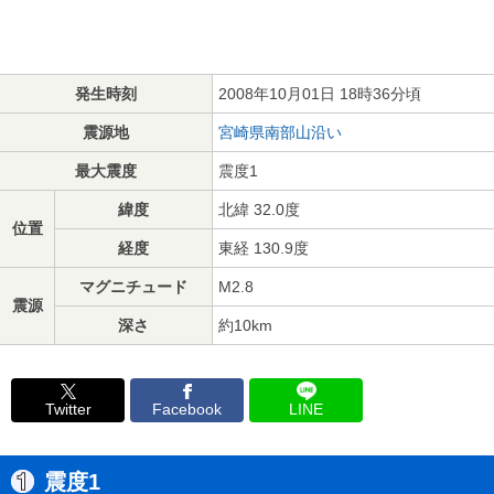
発生時刻
2008年10月01日 18時36分頃
震源地
宮崎県南部山沿い
最大震度
震度1
緯度
北緯 32.0度
位置
経度
東経 130.9度
マグニチュード
M2.8
震源
深さ
約10km
Twitter
Facebook
LINE
震度1