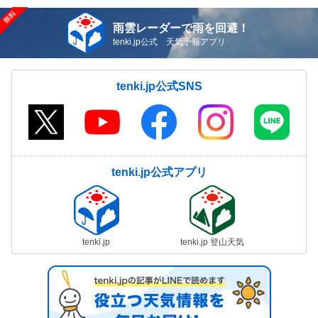
雨雲レーダーで雨を回避！
tenki.jp公式 天気予報アプリ
tenki.jp公式SNS
tenki.jp公式アプリ
tenki.jp
tenki.jp 登山天気