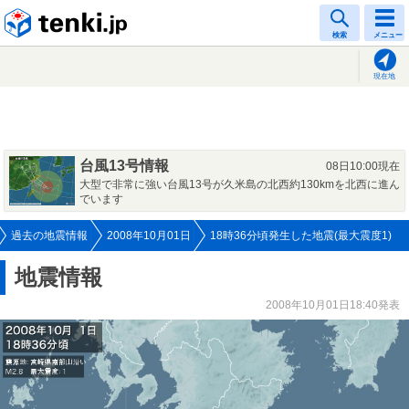
tenki.jp
検索
メニュー
現在地
台風13号情報
08日10:00現在
大型で非常に強い台風13号が久米島の北西約130kmを北西に進ん
でいます
過去の地震情報
2008年10月01日
18時36分頃発生した地震(最大震度1)
地震情報
2008年10月01日18:40発表