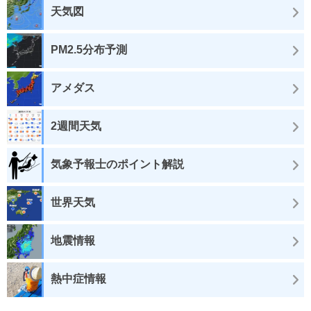
天気図
PM2.5分布予測
アメダス
2週間天気
気象予報士のポイント解説
世界天気
地震情報
熱中症情報