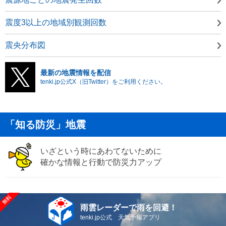
震度3以上の地域別観測回数
震央分布図
最新の地震情報を配信
tenki.jp公式X（旧Twitter）をご利用ください。
「知る防災」地震
いざという時にあわてないために
確かな情報と行動で防災力アップ
雨雲レーダーで雨を回避！
tenki.jp公式 天気予報アプリ