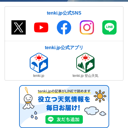
tenki.jp公式SNS
tenki.jp公式アプリ
tenki.jp
tenki.jp 登山天気