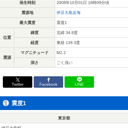
発生時刻
2008年10月01日 16時09分頃
震源地
伊豆大島近海
最大震度
震度1
緯度
北緯 34.8度
位置
経度
東経 139.3度
マグニチュード
M2.2
震源
深さ
ごく浅い
Twitter
Facebook
LINE
震度1
東京都
伊豆大島町