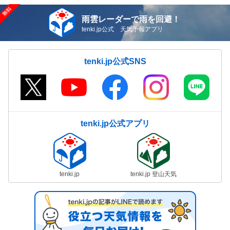
雨雲レーダーで雨を回避！
tenki.jp公式 天気予報アプリ
tenki.jp公式SNS
tenki.jp公式アプリ
tenki.jp
tenki.jp 登山天気