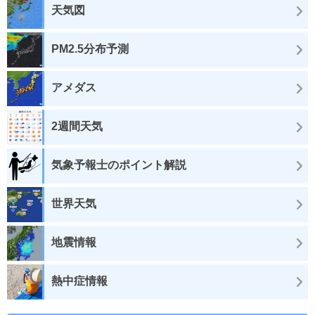
天気図
PM2.5分布予測
アメダス
2週間天気
気象予報士のポイント解説
世界天気
地震情報
熱中症情報