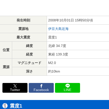
発生時刻
2008年10月01日 15時50分頃
震源地
伊豆大島近海
最大震度
震度1
緯度
北緯 34.7度
位置
経度
東経 139.3度
マグニチュード
M2.0
震源
深さ
約10km
Twitter
Facebook
LINE
震度1