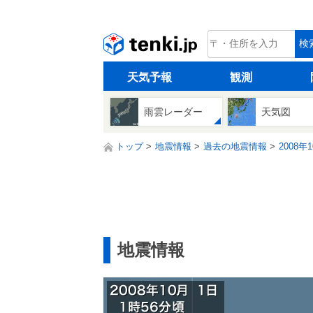
tenki.jp
検
天気予報
観測
雨雲レーダー
天気図
トップ
地震情報
過去の地震情報
2008年
地震情報