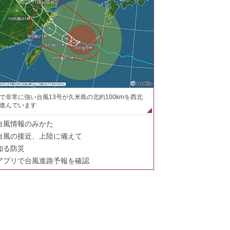
で非常に強い台風13号が久米島の北約100kmを西北
進んでいます
台風情報のみかた
台風の接近、上陸に備えて
知る防災
アプリで台風進路予報を確認