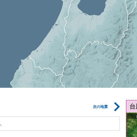
台
次の地震
。