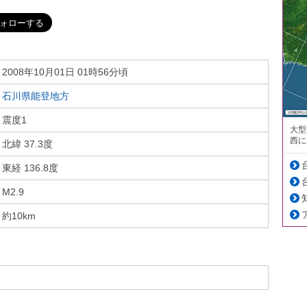
2008年10月01日 01時56分頃
石川県能登地方
震度1
大型
西に
北緯 37.3度
東経 136.8度
M2.9
約10km