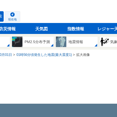
索
現在地
防災情報
天気図
指数情報
レジャー
PM2.5分布予測
地震情報
気
10月01日
01時56分頃発生した地震(最大震度1)
拡大画像