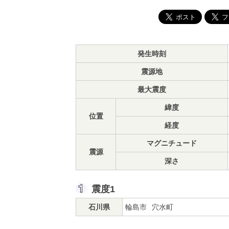
発生時刻
震源地
最大震度
緯度
位置
経度
マグニチュード
震源
深さ
震度1
石川県
輪島市
穴水町