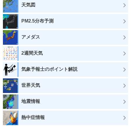
天気図
PM2.5分布予測
アメダス
2週間天気
気象予報士のポイント解説
世界天気
地震情報
熱中症情報