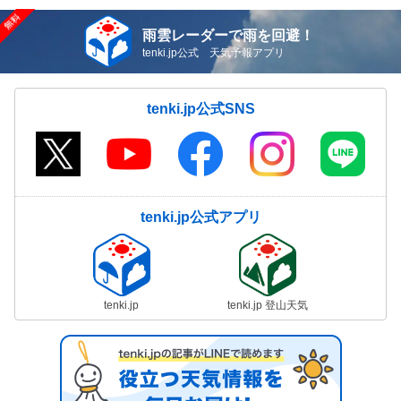
雨雲レーダーで雨を回避！
tenki.jp公式 天気予報アプリ
tenki.jp公式SNS
tenki.jp公式アプリ
tenki.jp
tenki.jp 登山天気