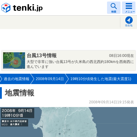
tenki.jp
検索
メニュー
現在地
台風13号情報
08日16:00現在
大型で非常に強い台風13号が久米島の西北西約180kmを西南西に
進んでいます
過去の地震情報
2008年09月14日
19時10分頃発生した地震(最大震度1)
地震情報
2008年09月14日19:15発表