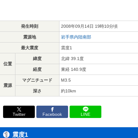
発生時刻
2008年09月14日 19時10分頃
震源地
岩手県内陸南部
最大震度
震度1
緯度
北緯 39.1度
位置
経度
東経 140.9度
マグニチュード
M3.5
震源
深さ
約10km
Twitter
Facebook
LINE
震度1