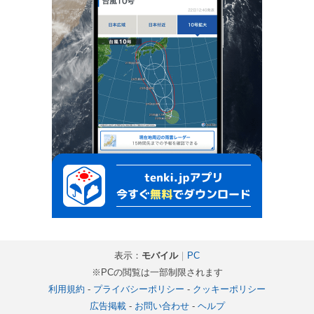
表示：
モバイル
｜
PC
※PCの閲覧は一部制限されます
利用規約
-
プライバシーポリシー
-
クッキーポリシー
広告掲載
-
お問い合わせ
-
ヘルプ