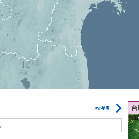
台
次の地震
。