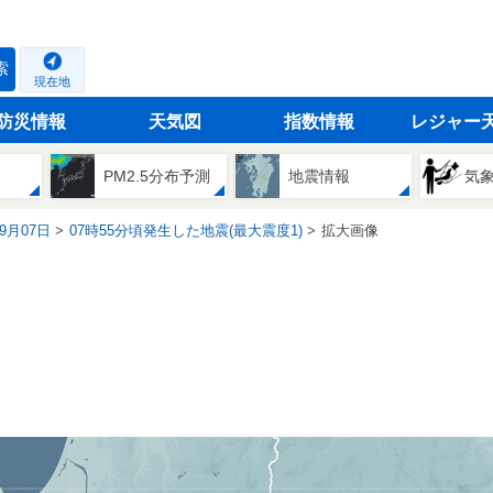
索
現在地
防災情報
天気図
指数情報
レジャー
PM2.5分布予測
地震情報
気
09月07日
07時55分頃発生した地震(最大震度1)
拡大画像