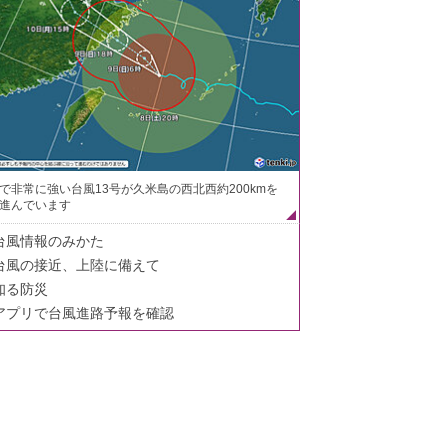
で非常に強い台風13号が久米島の西北西約200kmを
進んでいます
台風情報のみかた
台風の接近、上陸に備えて
知る防災
アプリで台風進路予報を確認