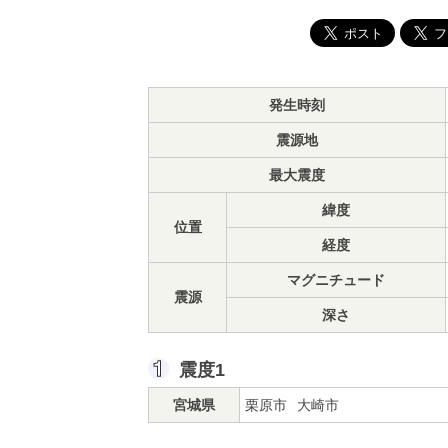
発生時刻
震源地
最大震度
緯度
位置
経度
マグニチュード
震源
深さ
震度1
宮城県
栗原市
大崎市