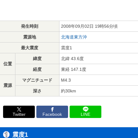
発生時刻
2008年09月02日 19時56分頃
震源地
北海道東方沖
最大震度
震度1
緯度
北緯 43.6度
位置
経度
東経 147.1度
マグニチュード
M4.3
震源
深さ
約30km
Twitter
Facebook
LINE
震度1