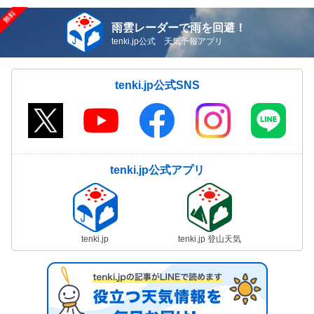
雨雲レーダーで雨を回避！
tenki.jp公式 天気予報アプリ
tenki.jp公式SNS
tenki.jp公式アプリ
tenki.jp
tenki.jp 登山天気