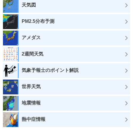
天気図
PM2.5分布予測
アメダス
2週間天気
気象予報士のポイント解説
世界天気
地震情報
熱中症情報