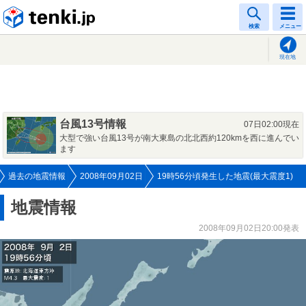
tenki.jp
検索
メニュー
現在地
台風13号情報
07日02:00現在
大型で強い台風13号が南大東島の北北西約120kmを西に進んでい
ます
過去の地震情報
2008年09月02日
19時56分頃発生した地震(最大震度1)
地震情報
2008年09月02日20:00発表