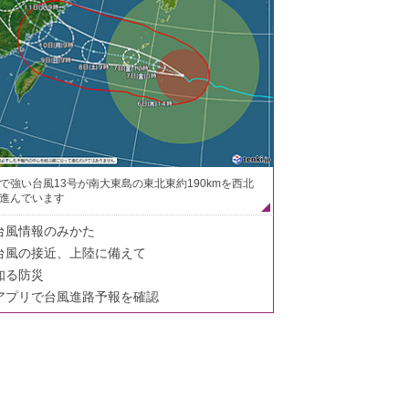
で強い台風13号が南大東島の東北東約190kmを西北
進んでいます
台風情報のみかた
台風の接近、上陸に備えて
知る防災
アプリで台風進路予報を確認