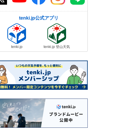
tenki.jp公式アプリ
tenki.jp
tenki.jp 登山天気