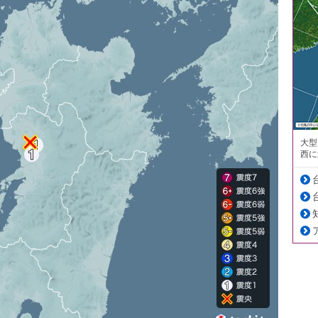
大型
西に