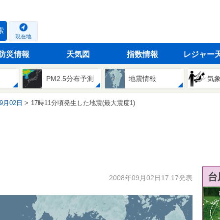
索
現在地
防災情報
天気図
指数情報
レジャー
PM2.5分布予測
地震情報
気
09月02日
17時11分頃発生した地震(最大震度1)
台
2008年09月02日17:17発表