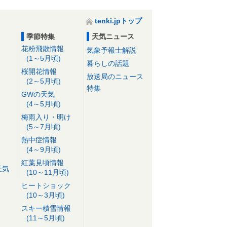
tenki.jpトップ
季節特集
天気ニュース
花粉飛散情報
気象予報士解説
(1～5月頃)
暮らしの話題
桜開花情報
放送局のニュース
(2～5月頃)
特集
GWの天気
(4～5月頃)
梅雨入り・明け
(5～7月頃)
熱中症情報
(4～9月頃)
紅葉見頃情報
天気
(10～11月頃)
ヒートショック
(10～3月頃)
スキー積雪情報
(11～5月頃)