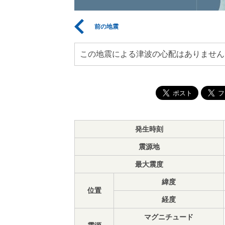
前の地震
この地震による津波の心配はありません
発生時刻
震源地
最大震度
緯度
位置
経度
マグニチュード