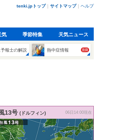
tenki.jpトップ
｜
サイトマップ
｜
ヘルプ
天気
季節特集
天気ニュース
象予報士の解説
熱中症情報
注目
風13号
(ドルフィン)
06日14:00現在