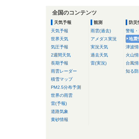
全国のコンテンツ
天気予報
観測
防災
天気予報
雨雲(過去)
警報・
世界天気
アメダス実況
地震
気圧予報
実況天気
津波情
2週間天気
過去天気
火山情
長期予報
雷(実況)
台風情
雨雲レーダー
知る防
積雪マップ
PM2.5分布予測
世界の雨雲
雷(予報)
道路気象
黄砂情報