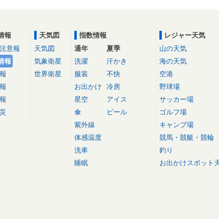
情報
天気図
指数情報
レジャー天気
注意報
天気図
通年
夏季
山の天気
情報
気象衛星
洗濯
汗かき
海の天気
報
世界衛星
服装
不快
空港
報
お出かけ
冷房
野球場
報
星空
アイス
サッカー場
災
傘
ビール
ゴルフ場
紫外線
キャンプ場
体感温度
競馬・競艇・競輪
洗車
釣り
睡眠
お出かけスポット