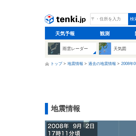
tenki.jp
検
天気予報
観測
雨雲レーダー
天気図
トップ
地震情報
過去の地震情報
2008年
地震情報