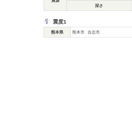
震源
深さ
震度1
熊本県
熊本市
合志市