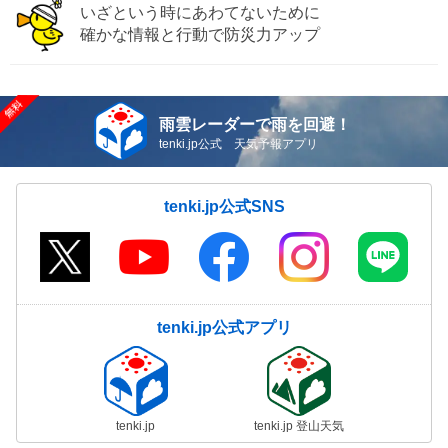
いざという時にあわてないために
確かな情報と行動で防災力アップ
雨雲レーダーで雨を回避！
tenki.jp公式 天気予報アプリ
tenki.jp公式SNS
tenki.jp公式アプリ
tenki.jp
tenki.jp 登山天気