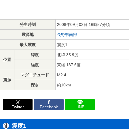
発生時刻
2008年09月02日 16時57分頃
震源地
長野県南部
最大震度
震度1
緯度
北緯 35.9度
位置
経度
東経 137.6度
マグニチュード
M2.4
震源
深さ
約10km
Twitter
Facebook
LINE
震度1