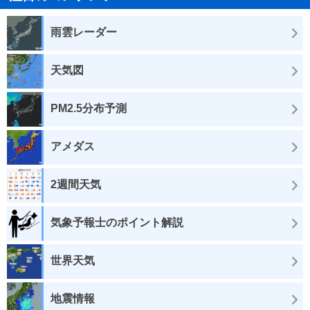
雨雲レーダー
天気図
PM2.5分布予測
アメダス
2週間天気
気象予報士のポイント解説
世界天気
地震情報