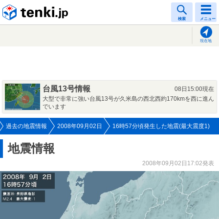
tenki.jp
検索
メニュー
現在地
台風13号情報
08日15:00現在
大型で非常に強い台風13号が久米島の西北西約170kmを西に進ん
でいます
過去の地震情報
2008年09月02日
16時57分頃発生した地震(最大震度1)
地震情報
2008年09月02日17:02発表