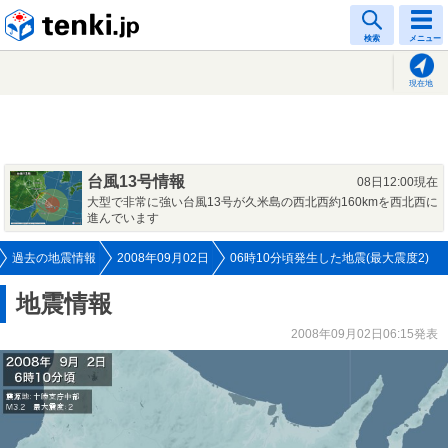
tenki.jp
検索
メニュー
現在地
台風13号情報
08日12:00現在
大型で非常に強い台風13号が久米島の西北西約160kmを西北西に
進んでいます
過去の地震情報
2008年09月02日
06時10分頃発生した地震(最大震度2)
地震情報
2008年09月02日06:15発表