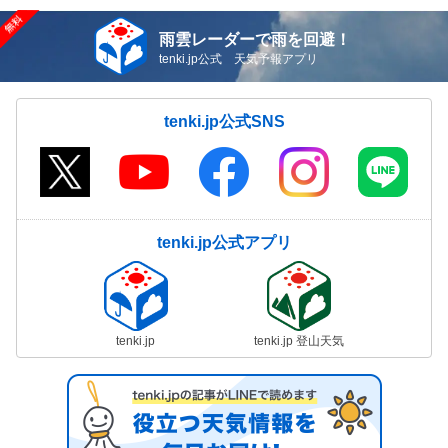
雨雲レーダーで雨を回避！
tenki.jp公式 天気予報アプリ
tenki.jp公式SNS
tenki.jp公式アプリ
tenki.jp
tenki.jp 登山天気