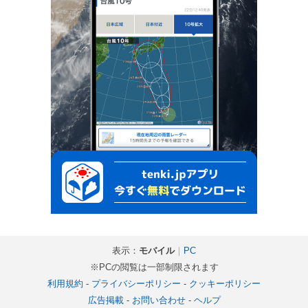
表示：
モバイル
｜
PC
※PCの閲覧は一部制限されます
利用規約
-
プライバシーポリシー
-
クッキーポリシー
広告掲載
-
お問い合わせ
-
ヘルプ