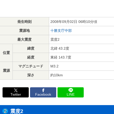
発生時刻
2008年09月02日 06時10分頃
震源地
十勝支庁中部
最大震度
震度2
緯度
北緯 43.2度
位置
経度
東経 143.7度
マグニチュード
M3.2
震源
深さ
約10km
Twitter
Facebook
LINE
震度2