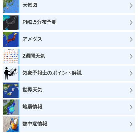
天気図
PM2.5分布予測
アメダス
2週間天気
気象予報士のポイント解説
世界天気
地震情報
熱中症情報