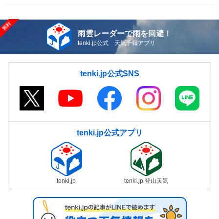
雨雲レーダーで雨を回避！
tenki.jp公式 天気予報アプリ
tenki.jp公式SNS
tenki.jp公式アプリ
tenki.jp
tenki.jp 登山天気