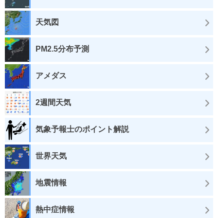
天気図
PM2.5分布予測
アメダス
2週間天気
気象予報士のポイント解説
世界天気
地震情報
熱中症情報