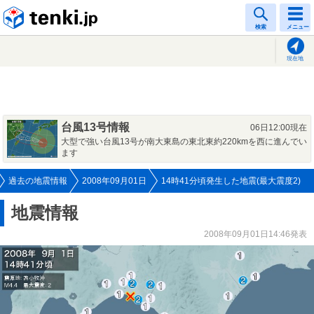
tenki.jp
検索
メニュー
現在地
台風13号情報
06日12:00現在
大型で強い台風13号が南大東島の東北東約220kmを西に進んでい
ます
過去の地震情報
2008年09月01日
14時41分頃発生した地震(最大震度2)
地震情報
2008年09月01日14:46発表