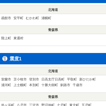
北海道
函館市
安平町
むかわ町
浦幌町
青森県
階上町
東通村
震度1
北海道
室蘭市
苫小牧市
登別市
日高支庁日高町
平取町
新ひだか町
浦河町
上士幌町
本別町
十勝大樹町
釧路市
千歳市
青森県
外ヶ浜町
八戸市
三沢市
野辺地町
七戸町
東北町
五戸町