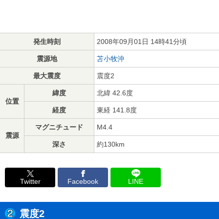
発生時刻
2008年09月01日 14時41分頃
震源地
苫小牧沖
最大震度
震度2
緯度
北緯 42.6度
位置
経度
東経 141.8度
マグニチュード
M4.4
震源
深さ
約130km
Twitter
Facebook
LINE
震度2